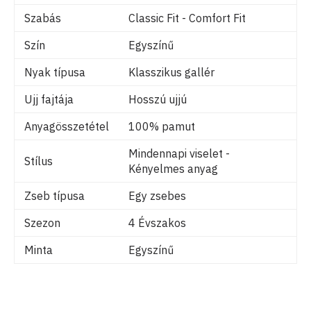
Szabás
Classic Fit - Comfort Fit
Szín
Egyszínű
Nyak típusa
Klasszikus gallér
Ujj fajtája
Hosszú ujjú
Anyagösszetétel
100% pamut
Mindennapi viselet -
Stílus
Kényelmes anyag
Zseb típusa
Egy zsebes
Szezon
4 Évszakos
Minta
Egyszínű