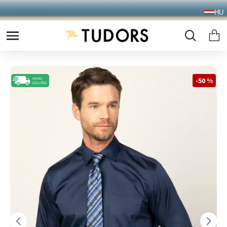
10.000 Ft FELETT INGYENES SZÁLLÍTÁS
HU
FOXPOST CSOMAGAUTOMATÁBA !
-50 %