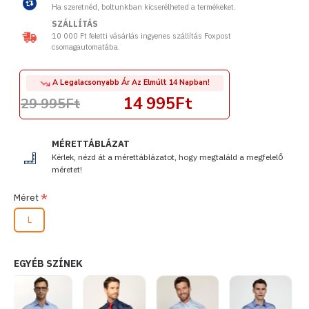
Ha szeretnéd, boltunkban kicserélheted a termékeket.
SZÁLLÍTÁS
10 000 Ft feletti vásárlás ingyenes szállítás Foxpost
csomagautomatába.
A Legalacsonyabb Ár Az Elmúlt 14 Napban!
14 995Ft
29 995Ft
MÉRETTÁBLÁZAT
Kérlek, nézd át a mérettáblázatot, hogy megtaláld a megfelelő
méretet!
Méret
L
EGYÉB SZÍNEK