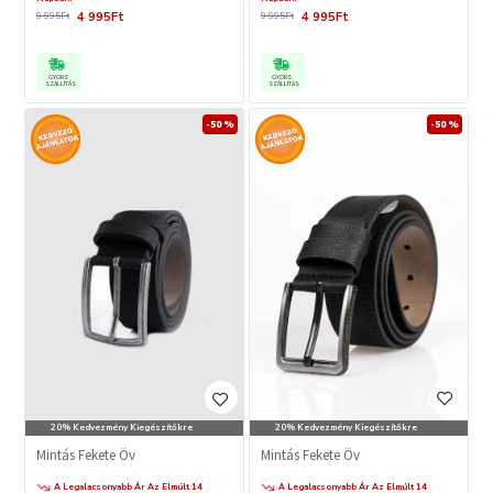
4 995Ft
4 995Ft
9 995Ft
9 995Ft
GYORS
GYORS
SZÁLLÍTÁS
SZÁLLÍTÁS
-50 %
-50 %
20% Kedvezmény Kiegészítőkre
20% Kedvezmény Kiegészítőkre
Mintás Fekete Öv
Mintás Fekete Öv
A Legalacsonyabb Ár Az Elmúlt 14
A Legalacsonyabb Ár Az Elmúlt 14