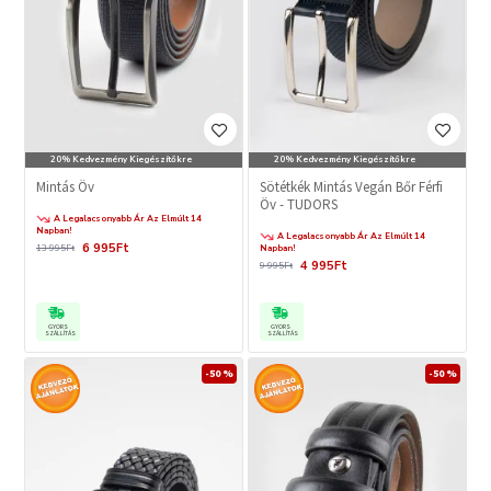
20% Kedvezmény Kiegészítőkre
20% Kedvezmény Kiegészítőkre
Mintás Öv
Sötétkék Mintás Vegán Bőr Férfi
Öv - TUDORS
A Legalacsonyabb Ár Az Elmúlt 14
Napban!
A Legalacsonyabb Ár Az Elmúlt 14
6 995Ft
13 995Ft
Napban!
4 995Ft
9 995Ft
GYORS
GYORS
SZÁLLÍTÁS
SZÁLLÍTÁS
-50 %
-50 %