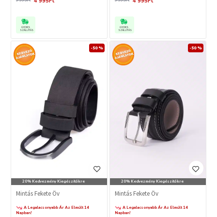
4 995Ft
4 995Ft
9 995Ft
9 995Ft
GYORS
GYORS
SZÁLLÍTÁS
SZÁLLÍTÁS
-50 %
-50 %
20% Kedvezmény Kiegészítőkre
20% Kedvezmény Kiegészítőkre
Mintás Fekete Öv
Mintás Fekete Öv
A Legalacsonyabb Ár Az Elmúlt 14
A Legalacsonyabb Ár Az Elmúlt 14
Napban!
Napban!