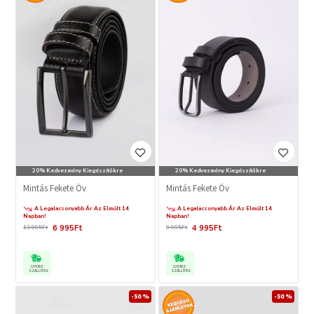
20% Kedvezmény Kiegészítőkre
20% Kedvezmény Kiegészítőkre
Mintás Fekete Öv
Mintás Fekete Öv
A Legalacsonyabb Ár Az Elmúlt 14
A Legalacsonyabb Ár Az Elmúlt 14
Napban!
Napban!
6 995Ft
4 995Ft
13 995Ft
9 995Ft
GYORS
GYORS
SZÁLLÍTÁS
SZÁLLÍTÁS
-50 %
-50 %