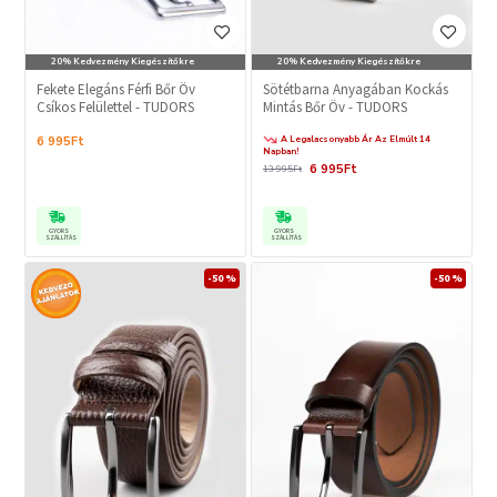
20% Kedvezmény Kiegészítőkre
20% Kedvezmény Kiegészítőkre
Fekete Elegáns Férfi Bőr Öv
Sötétbarna Anyagában Kockás
Csíkos Felülettel - TUDORS
Mintás Bőr Öv - TUDORS
A Legalacsonyabb Ár Az Elmúlt 14
6 995Ft
Napban!
6 995Ft
13 995Ft
GYORS
GYORS
SZÁLLÍTÁS
SZÁLLÍTÁS
-50 %
-50 %