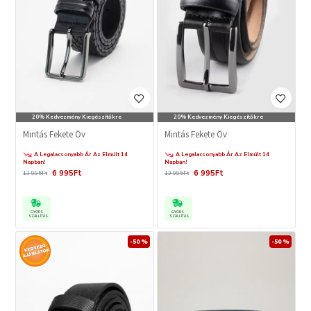
20% Kedvezmény Kiegészítőkre
20% Kedvezmény Kiegészítőkre
Mintás Fekete Öv
Mintás Fekete Öv
A Legalacsonyabb Ár Az Elmúlt 14
A Legalacsonyabb Ár Az Elmúlt 14
Napban!
Napban!
6 995Ft
6 995Ft
13 995Ft
13 995Ft
GYORS
GYORS
SZÁLLÍTÁS
SZÁLLÍTÁS
-50 %
-50 %