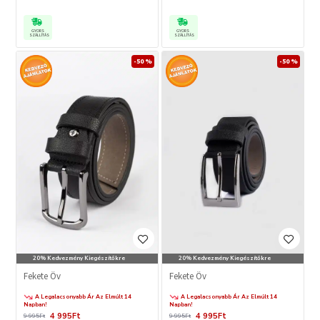
GYORS
GYORS
SZÁLLÍTÁS
SZÁLLÍTÁS
-50 %
-50 %
20% Kedvezmény Kiegészítőkre
20% Kedvezmény Kiegészítőkre
Fekete Öv
Fekete Öv
A Legalacsonyabb Ár Az Elmúlt 14
A Legalacsonyabb Ár Az Elmúlt 14
Napban!
Napban!
4 995Ft
4 995Ft
9 995Ft
9 995Ft