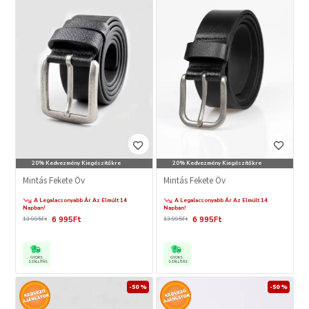
20% Kedvezmény Kiegészítőkre
20% Kedvezmény Kiegészítőkre
Mintás Fekete Öv
Mintás Fekete Öv
A Legalacsonyabb Ár Az Elmúlt 14
A Legalacsonyabb Ár Az Elmúlt 14
Napban!
Napban!
6 995Ft
6 995Ft
13 995Ft
13 995Ft
GYORS
GYORS
SZÁLLÍTÁS
SZÁLLÍTÁS
-50 %
-50 %