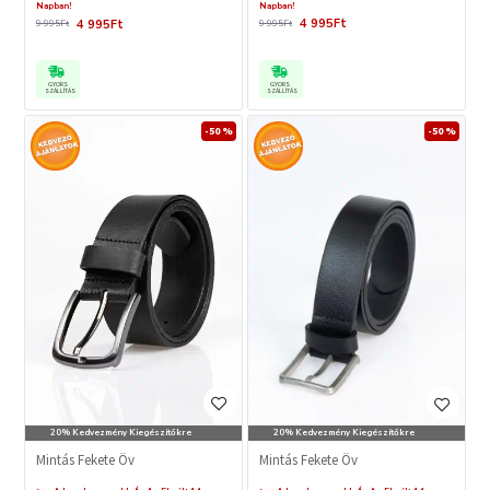
Napban!
Napban!
4 995Ft
4 995Ft
9 995Ft
9 995Ft
GYORS
GYORS
SZÁLLÍTÁS
SZÁLLÍTÁS
-50 %
-50 %
20% Kedvezmény Kiegészítőkre
20% Kedvezmény Kiegészítőkre
Mintás Fekete Öv
Mintás Fekete Öv