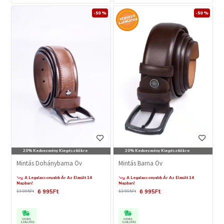
-50 %
-50 %
20% Kedvezmény Kiegészítőkre
20% Kedvezmény Kiegészítőkre
Mintás Dohánybarna Öv
Mintás Barna Öv
A Legalacsonyabb Ár Az Elmúlt 14
A Legalacsonyabb Ár Az Elmúlt 14
Napban!
Napban!
6 995Ft
6 995Ft
13 995Ft
13 995Ft
GYORS
GYORS
SZÁLLÍTÁS
SZÁLLÍTÁS