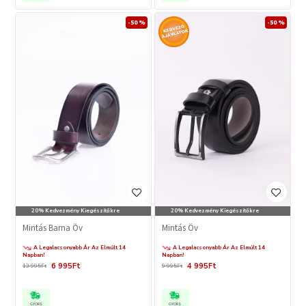
-50 %
-50 %
20% Kedvezmény Kiegészítőkre
20% Kedvezmény Kiegészítőkre
Mintás Barna Öv
Mintás Öv
A Legalacsonyabb Ár Az Elmúlt 14
A Legalacsonyabb Ár Az Elmúlt 14
Napban!
Napban!
6 995Ft
4 995Ft
13 995Ft
9 995Ft
GYORS
GYORS