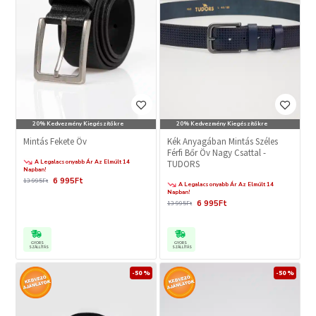
20% Kedvezmény Kiegészítőkre
20% Kedvezmény Kiegészítőkre
Mintás Fekete Öv
Kék Anyagában Mintás Széles
Férfi Bőr Öv Nagy Csattal -
A Legalacsonyabb Ár Az Elmúlt 14
TUDORS
Napban!
6 995Ft
13 995Ft
A Legalacsonyabb Ár Az Elmúlt 14
Napban!
6 995Ft
13 995Ft
GYORS
GYORS
SZÁLLÍTÁS
SZÁLLÍTÁS
-50 %
-50 %