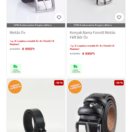
20% Kedvezmény Kiegészítőkre
20% Kedvezmény Kiegészítőkre
Mintás Öv
Konyak Barna Fonott Mintás
Férfi Bőr Öv
A Legalacsonyabb Ár Az Elmúlt 14
Napban!
A Legalacsonyabb Ár Az Elmúlt 14
6 995Ft
13 995Ft
Napban!
6 995Ft
13 995Ft
GYORS
GYORS
SZÁLLÍTÁS
SZÁLLÍTÁS
-50 %
-50 %