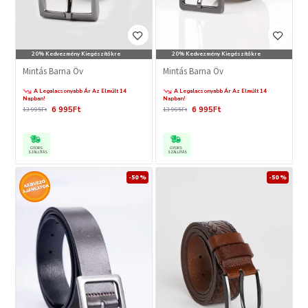
20% Kedvezmény Kiegészítőkre
20% Kedvezmény Kiegészítőkre
Mintás Barna Öv
Mintás Barna Öv
A Legalacsonyabb Ár Az Elmúlt 14
A Legalacsonyabb Ár Az Elmúlt 14
Napban!
Napban!
6 995Ft
6 995Ft
13 995Ft
13 995Ft
GYORS
GYORS
SZÁLLÍTÁS
SZÁLLÍTÁS
-50 %
-50 %