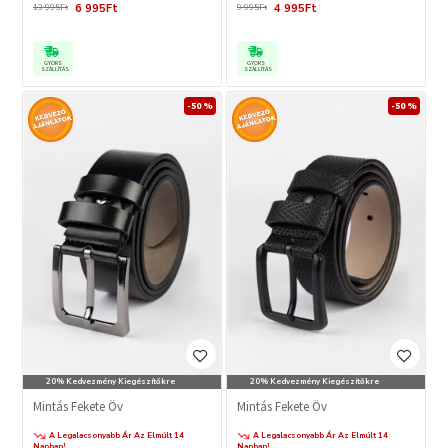
6 995Ft
4 995Ft
13 995Ft
9 995Ft
GYORS
GYORS
SZÁLLÍTÁS
SZÁLLÍTÁS
-50 %
-50 %
20% Kedvezmény Kiegészítőkre
20% Kedvezmény Kiegészítőkre
Mintás Fekete Öv
Mintás Fekete Öv
A Legalacsonyabb Ár Az Elmúlt 14
A Legalacsonyabb Ár Az Elmúlt 14
Napban!
Napban!