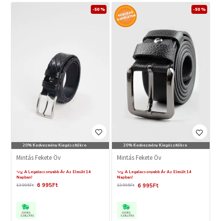
-50 %
-50 %
20% Kedvezmény Kiegészítőkre
20% Kedvezmény Kiegészítőkre
Mintás Fekete Öv
Mintás Fekete Öv
A Legalacsonyabb Ár Az Elmúlt 14
A Legalacsonyabb Ár Az Elmúlt 14
Napban!
Napban!
6 995Ft
6 995Ft
13 995Ft
13 995Ft
GYORS
GYORS
SZÁLLÍTÁS
SZÁLLÍTÁS