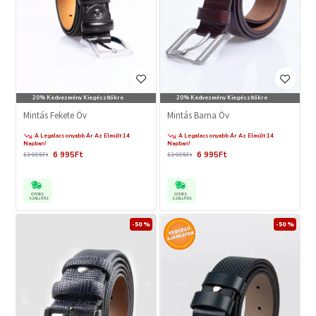
20% Kedvezmény Kiegészítőkre
20% Kedvezmény Kiegészítőkre
Mintás Fekete Öv
Mintás Barna Öv
A Legalacsonyabb Ár Az Elmúlt 14
A Legalacsonyabb Ár Az Elmúlt 14
Napban!
Napban!
6 995Ft
6 995Ft
13 995Ft
13 995Ft
GYORS
GYORS
SZÁLLÍTÁS
SZÁLLÍTÁS
-50 %
-50 %