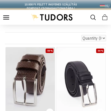
CSOMAGOD 24 ÓRÁN BELÜL FELADJUK
HU
-50 %
-50 %