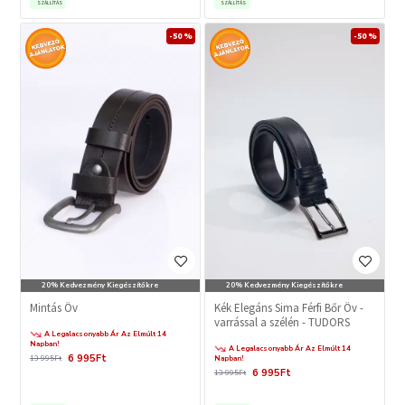
SZÁLLÍTÁS
SZÁLLÍTÁS
-50 %
-50 %
20% Kedvezmény Kiegészítőkre
20% Kedvezmény Kiegészítőkre
Kék Elegáns Sima Férfi Bőr Öv -
Mintás Öv
varrással a szélén - TUDORS
A Legalacsonyabb Ár Az Elmúlt 14
Napban!
A Legalacsonyabb Ár Az Elmúlt 14
6 995Ft
Napban!
13 995Ft
6 995Ft
13 995Ft