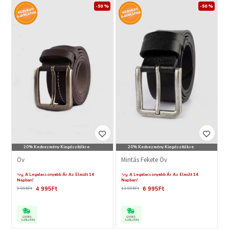
-50 %
-50 %
20% Kedvezmény Kiegészítőkre
20% Kedvezmény Kiegészítőkre
Öv
Mintás Fekete Öv
A Legalacsonyabb Ár Az Elmúlt 14
A Legalacsonyabb Ár Az Elmúlt 14
Napban!
Napban!
4 995Ft
6 995Ft
9 995Ft
13 995Ft
GYORS
GYORS
SZÁLLÍTÁS
SZÁLLÍTÁS