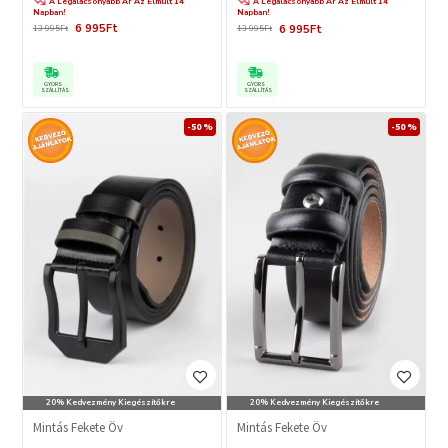
A Legalacsonyabb Ár Az Elmúlt 14
A Legalacsonyabb Ár Az Elmúlt 14
Napban!
Napban!
6 995Ft
6 995Ft
13 995Ft
13 995Ft
GYORS
GYORS
SZÁLLÍTÁS
SZÁLLÍTÁS
-50 %
-50 %
20% Kedvezmény Kiegészítőkre
20% Kedvezmény Kiegészítőkre
Mintás Fekete Öv
Mintás Fekete Öv