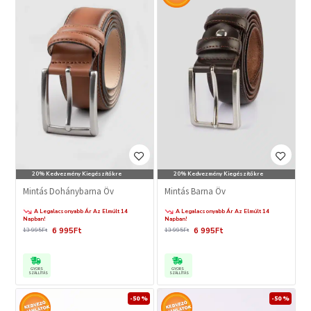
20% Kedvezmény Kiegészítőkre
20% Kedvezmény Kiegészítőkre
Mintás Dohánybarna Öv
Mintás Barna Öv
A Legalacsonyabb Ár Az Elmúlt 14
A Legalacsonyabb Ár Az Elmúlt 14
Napban!
Napban!
6 995Ft
6 995Ft
13 995Ft
13 995Ft
GYORS
GYORS
SZÁLLÍTÁS
SZÁLLÍTÁS
-50 %
-50 %