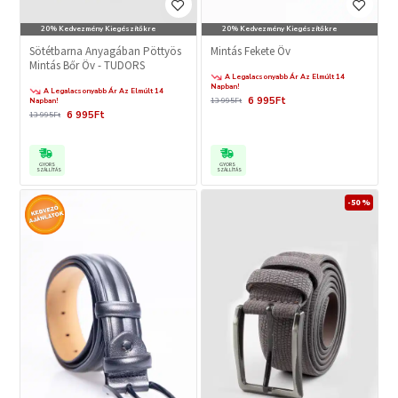
20% Kedvezmény Kiegészítőkre
20% Kedvezmény Kiegészítőkre
Sötétbarna Anyagában Pöttyös
Mintás Fekete Öv
Mintás Bőr Öv - TUDORS
A Legalacsonyabb Ár Az Elmúlt 14
Napban!
A Legalacsonyabb Ár Az Elmúlt 14
6 995Ft
Napban!
13 995Ft
6 995Ft
13 995Ft
GYORS
GYORS
SZÁLLÍTÁS
SZÁLLÍTÁS
-50 %