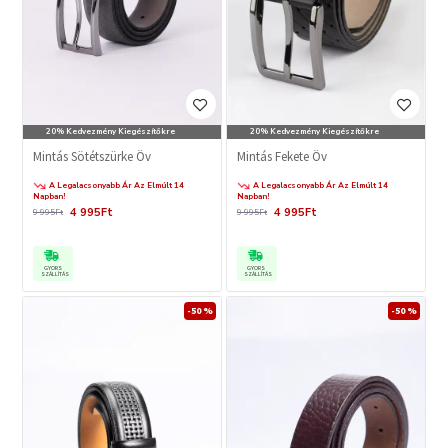
20% Kedvezmény Kiegészítőkre
20% Kedvezmény Kiegészítőkre
Mintás Sötétszürke Öv
Mintás Fekete Öv
A Legalacsonyabb Ár Az Elmúlt 14
A Legalacsonyabb Ár Az Elmúlt 14
Napban!
Napban!
4 995Ft
4 995Ft
9 995Ft
9 995Ft
GYORS
GYORS
SZÁLLÍTÁS
SZÁLLÍTÁS
-50 %
-50 %