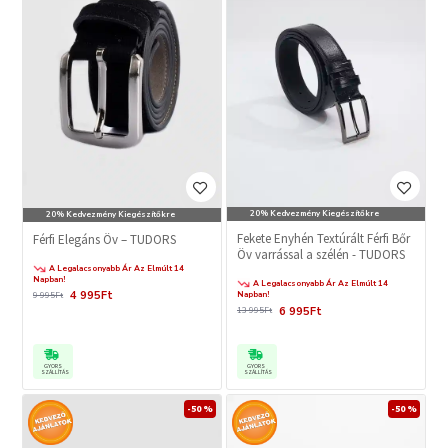
20% Kedvezmény Kiegészítőkre
20% Kedvezmény Kiegészítőkre
Fekete Enyhén Textúrált Férfi Bőr
Férfi Elegáns Öv – TUDORS
Öv varrással a szélén - TUDORS
A Legalacsonyabb Ár Az Elmúlt 14
Napban!
A Legalacsonyabb Ár Az Elmúlt 14
4 995Ft
Napban!
9 995Ft
6 995Ft
13 995Ft
GYORS
GYORS
SZÁLLÍTÁS
SZÁLLÍTÁS
-50 %
-50 %