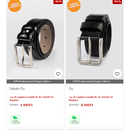
-50 %
-50 %
20% Kedvezmény Kiegészítőkre
20% Kedvezmény Kiegészítőkre
Fekete Öv
Öv
A Legalacsonyabb Ár Az Elmúlt 14
A Legalacsonyabb Ár Az Elmúlt 14
Napban!
Napban!
4 995Ft
6 995Ft
9 995Ft
13 995Ft
GYORS
GYORS
SZÁLLÍTÁS
SZÁLLÍTÁS