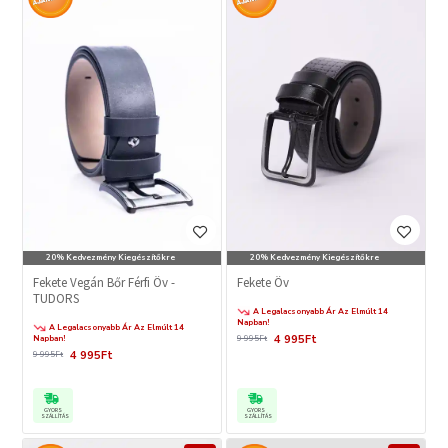
20% Kedvezmény Kiegészítőkre
20% Kedvezmény Kiegészítőkre
Fekete Vegán Bőr Férfi Öv -
Fekete Öv
TUDORS
A Legalacsonyabb Ár Az Elmúlt 14
Napban!
A Legalacsonyabb Ár Az Elmúlt 14
4 995Ft
Napban!
9 995Ft
4 995Ft
9 995Ft
GYORS
GYORS
SZÁLLÍTÁS
SZÁLLÍTÁS