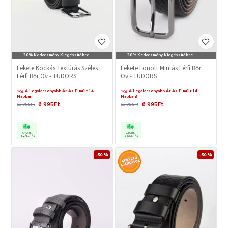
20% Kedvezmény Kiegészítőkre
20% Kedvezmény Kiegészítőkre
Fekete Kockás Textúrás Széles
Fekete Fonott Mintás Férfi Bőr
Férfi Bőr Öv - TUDORS
Öv - TUDORS
A Legalacsonyabb Ár Az Elmúlt 14
A Legalacsonyabb Ár Az Elmúlt 14
Napban!
Napban!
6 995Ft
6 995Ft
13 995Ft
13 995Ft
GYORS
GYORS
SZÁLLÍTÁS
SZÁLLÍTÁS
-50 %
-50 %