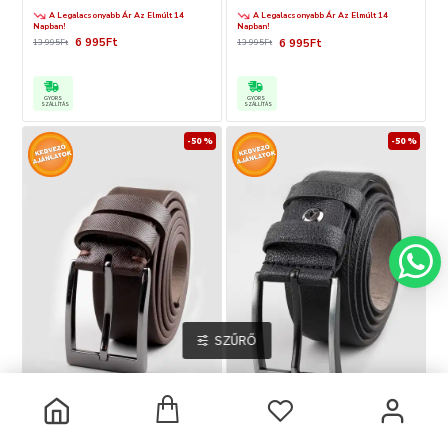
A Legalacsonyabb Ár Az Elmúlt 14
A Legalacsonyabb Ár Az Elmúlt 14
Napban!
Napban!
6 995Ft
6 995Ft
13 995Ft
13 995Ft
GYORS
GYORS
SZÁLLÍTÁS
SZÁLLÍTÁS
-50 %
-50 %
SZŰRŐ
20% Kedvezmény Kiegészítőkre
20% Kedvezmény Kiegészítőkre
Mintás Barna Öv
Mintás Barna Öv