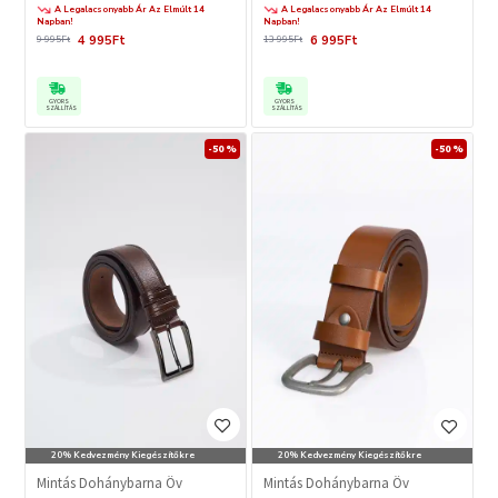
A Legalacsonyabb Ár Az Elmúlt 14
A Legalacsonyabb Ár Az Elmúlt 14
Napban!
Napban!
4 995Ft
6 995Ft
9 995Ft
13 995Ft
GYORS
GYORS
SZÁLLÍTÁS
SZÁLLÍTÁS
-50 %
-50 %
20% Kedvezmény Kiegészítőkre
20% Kedvezmény Kiegészítőkre
Mintás Dohánybarna Öv
Mintás Dohánybarna Öv