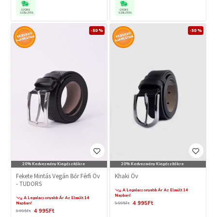
GYORS
GYORS
SZÁLLÍTÁS
SZÁLLÍTÁS
-50 %
-50 %
20% Kedvezmény Kiegészítőkre
20% Kedvezmény Kiegészítőkre
Fekete Mintás Vegán Bőr Férfi Öv
Khaki Öv
- TUDORS
A Legalacsonyabb Ár Az Elmúlt 14
Napban!
A Legalacsonyabb Ár Az Elmúlt 14
4 995Ft
Napban!
9 995Ft
4 995Ft
9 995Ft