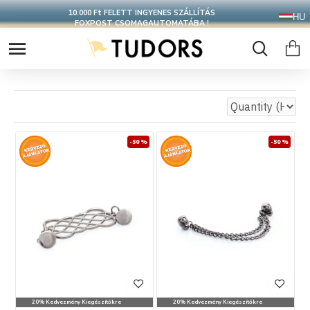
10.000 Ft FELETT INGYENES SZÁLLÍTÁS
HU
FOXPOST CSOMAGAUTOMATÁBA !
-50 %
-50 %
20% Kedvezmény Kiegészítőkre
20% Kedvezmény Kiegészítőkre