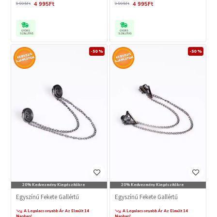
4 995Ft
4 995Ft
9 995Ft
9 995Ft
GYORS
GYORS
SZÁLLÍTÁS
SZÁLLÍTÁS
-50 %
-50 %
20% Kedvezmény Kiegészítőkre
20% Kedvezmény Kiegészítőkre
Egyszínű Fekete Gallértű
Egyszínű Fekete Gallértű
A Legalacsonyabb Ár Az Elmúlt 14
A Legalacsonyabb Ár Az Elmúlt 14
Napban!
Napban!