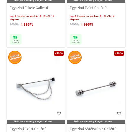
20% Kedvezmény Kiegészítőkre
20% Kedvezmény Kiegészítőkre
Egyszínű Fekete Gallértű
Egyszínű Ezüst Gallértű
A Legalacsonyabb Ár Az Elmúlt 14
A Legalacsonyabb Ár Az Elmúlt 14
Napban!
Napban!
4 995Ft
4 995Ft
9 995Ft
9 995Ft
GYORS
GYORS
SZÁLLÍTÁS
SZÁLLÍTÁS
-50 %
-50 %
20% Kedvezmény Kiegészítőkre
20% Kedvezmény Kiegészítőkre
Egyszínű Ezüst Gallértű
Egyszínű Sötétszürke Gallértű