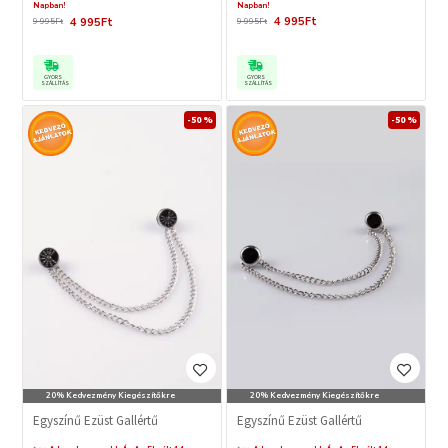
Napban!
Napban!
4 995Ft
4 995Ft
9 995Ft
9 995Ft
GYORS
GYORS
SZÁLLÍTÁS
SZÁLLÍTÁS
-50 %
-50 %
20% Kedvezmény Kiegészítőkre
20% Kedvezmény Kiegészítőkre
Egyszínű Ezüst Gallértű
Egyszínű Ezüst Gallértű