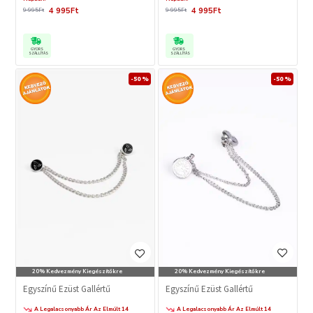
4 995Ft
4 995Ft
9 995Ft
9 995Ft
GYORS
GYORS
SZÁLLÍTÁS
SZÁLLÍTÁS
-50 %
-50 %
20% Kedvezmény Kiegészítőkre
20% Kedvezmény Kiegészítőkre
Egyszínű Ezüst Gallértű
Egyszínű Ezüst Gallértű
A Legalacsonyabb Ár Az Elmúlt 14
A Legalacsonyabb Ár Az Elmúlt 14