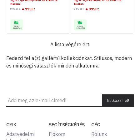
A Legalacsonyabb Ár Az Elmúlt 14
A Legalacsonyabb Ár Az Elmúlt 14
Napban!
Napban!
4 995Ft
4 995Ft
9 995Ft
9 995Ft
GYORS
GYORS
SZÁLLÍTÁS
SZÁLLÍTÁS
A lista végére ért.
Fedezd fel a(z) gallértű kollekciónkat. Stílusos, modern
és minőségi választék minden alkalomra.
Iratkozz Fel!
GYIK
SEGÍTSÉGKÉRÉS
CÉG
Adatvédelmi
Fiókom
Rólunk