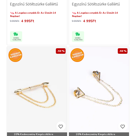
Egyszínű Sötétszürke Gallértű
Egyszínű Sötétszürke Gallértű
A Legalacsonyabb Ár Az Elmúlt 14
A Legalacsonyabb Ár Az Elmúlt 14
Napban!
Napban!
4 995Ft
4 995Ft
9 995Ft
9 995Ft
GYORS
GYORS
SZÁLLÍTÁS
SZÁLLÍTÁS
-50 %
-50 %
20% Kedvezmény Kiegészítőkre
20% Kedvezmény Kiegészítőkre