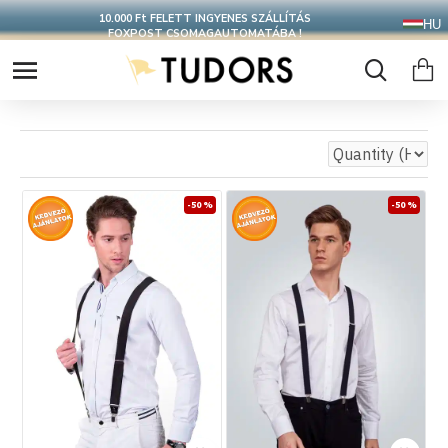
CSOMAGOD 24 ÓRÁN BELÜL FELADJUK
HU
-50 %
-50 %