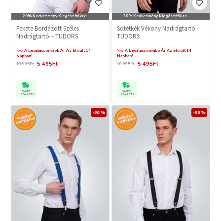
20% Kedvezmény Kiegészítőkre
20% Kedvezmény Kiegészítőkre
Fekete Bordázott Széles
Sötétkék Vékony Nadrágtartó –
Nadrágtartó – TUDORS
TUDORS
A Legalacsonyabb Ár Az Elmúlt 14
A Legalacsonyabb Ár Az Elmúlt 14
Napban!
Napban!
5 495Ft
5 495Ft
10 995Ft
10 995Ft
GYORS
GYORS
SZÁLLÍTÁS
SZÁLLÍTÁS
-50 %
-50 %