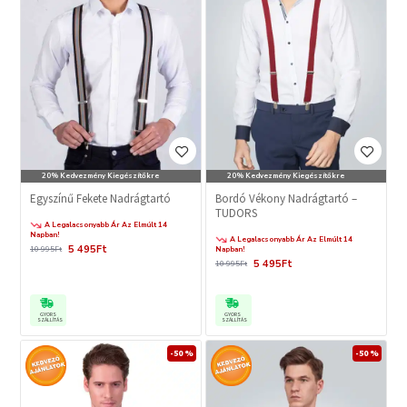
20% Kedvezmény Kiegészítőkre
20% Kedvezmény Kiegészítőkre
Egyszínű Fekete Nadrágtartó
Bordó Vékony Nadrágtartó –
TUDORS
A Legalacsonyabb Ár Az Elmúlt 14
Napban!
A Legalacsonyabb Ár Az Elmúlt 14
5 495Ft
10 995Ft
Napban!
5 495Ft
10 995Ft
GYORS
GYORS
SZÁLLÍTÁS
SZÁLLÍTÁS
-50 %
-50 %