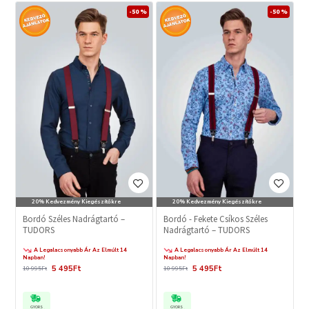
-50 %
-50 %
20% Kedvezmény Kiegészítőkre
20% Kedvezmény Kiegészítőkre
Bordó Széles Nadrágtartó –
Bordó - Fekete Csíkos Széles
TUDORS
Nadrágtartó – TUDORS
A Legalacsonyabb Ár Az Elmúlt 14
A Legalacsonyabb Ár Az Elmúlt 14
Napban!
Napban!
5 495Ft
5 495Ft
10 995Ft
10 995Ft
GYORS
GYORS