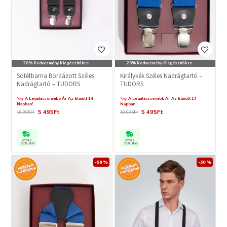
20% Kedvezmény Kiegészítőkre
20% Kedvezmény Kiegészítőkre
Sötétbarna Bordázott Széles
Királykék Széles Nadrágtartó –
Nadrágtartó – TUDORS
TUDORS
A Legalacsonyabb Ár Az Elmúlt 14
A Legalacsonyabb Ár Az Elmúlt 14
Napban!
Napban!
5 495Ft
5 495Ft
10 995Ft
10 995Ft
GYORS
GYORS
SZÁLLÍTÁS
SZÁLLÍTÁS
-50 %
-50 %