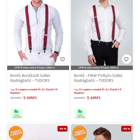
20% Kedvezmény Kiegészítőkre
20% Kedvezmény Kiegészítőkre
Bordó Bordázott Széles
Bordó - Fehér Pöttyös Széles
Nadrágtartó – TUDORS
Nadrágtartó – TUDORS
A Legalacsonyabb Ár Az Elmúlt 14
A Legalacsonyabb Ár Az Elmúlt 14
Napban!
Napban!
5 495Ft
5 495Ft
10 995Ft
10 995Ft
GYORS
GYORS
SZÁLLÍTÁS
SZÁLLÍTÁS
-50 %
-50 %