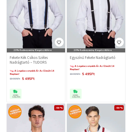
20% Kedvezmény Kiegészítőkre
20% Kedvezmény Kiegészítőkre
Fekete Kék Csíkos Széles
Egyszínű Fekete Nadrágtartó
Nadrágtartó – TUDORS
A Legalacsonyabb Ár Az Elmúlt 14
Napban!
A Legalacsonyabb Ár Az Elmúlt 14
5 495Ft
Napban!
10 995Ft
5 495Ft
10 995Ft
GYORS
GYORS
SZÁLLÍTÁS
SZÁLLÍTÁS
-50 %
-50 %