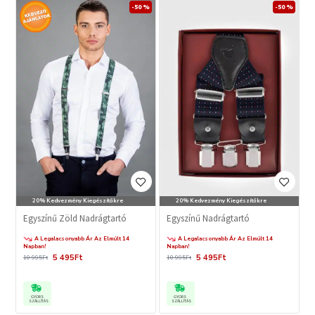
-50 %
-50 %
20% Kedvezmény Kiegészítőkre
20% Kedvezmény Kiegészítőkre
Egyszínű Zöld Nadrágtartó
Egyszínű Nadrágtartó
A Legalacsonyabb Ár Az Elmúlt 14
A Legalacsonyabb Ár Az Elmúlt 14
Napban!
Napban!
5 495Ft
5 495Ft
10 995Ft
10 995Ft
GYORS
GYORS
SZÁLLÍTÁS
SZÁLLÍTÁS