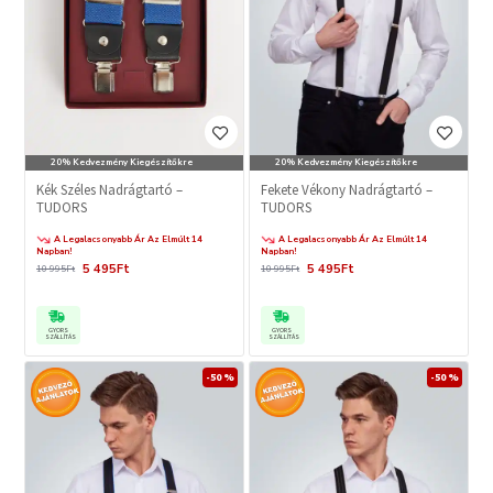
20% Kedvezmény Kiegészítőkre
20% Kedvezmény Kiegészítőkre
Kék Széles Nadrágtartó –
Fekete Vékony Nadrágtartó –
TUDORS
TUDORS
A Legalacsonyabb Ár Az Elmúlt 14
A Legalacsonyabb Ár Az Elmúlt 14
Napban!
Napban!
5 495Ft
5 495Ft
10 995Ft
10 995Ft
GYORS
GYORS
SZÁLLÍTÁS
SZÁLLÍTÁS
-50 %
-50 %