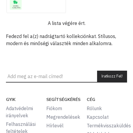
GYORS
SZÁLLÍTÁS
A lista végére ért.
Fedezd fel a(z) nadrágtartó kollekciónkat. Stílusos,
modern és minőségi választék minden alkalomra.
Iratkozz Fel!
GYIK
SEGÍTSÉGKÉRÉS
CÉG
Adatvédelmi
Fiókom
Rólunk
irányelvek
Megrendelések
Kapcsolat
Felhasználási
Hírlevél
Termékvisszaküldés
feltételek