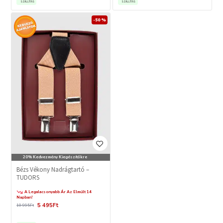
SZÁLLÍTÁS
SZÁLLÍTÁS
-50 %
20% Kedvezmény Kiegészítőkre
Bézs Vékony Nadrágtartó –
TUDORS
A Legalacsonyabb Ár Az Elmúlt 14
Napban!
5 495Ft
10 995Ft