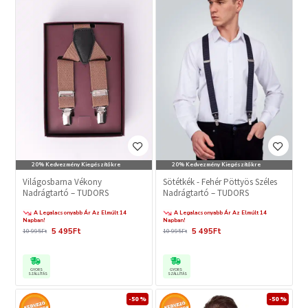
20% Kedvezmény Kiegészítőkre
20% Kedvezmény Kiegészítőkre
Világosbarna Vékony
Sötétkék - Fehér Pöttyös Széles
Nadrágtartó – TUDORS
Nadrágtartó – TUDORS
A Legalacsonyabb Ár Az Elmúlt 14
A Legalacsonyabb Ár Az Elmúlt 14
Napban!
Napban!
5 495Ft
5 495Ft
10 995Ft
10 995Ft
GYORS
GYORS
SZÁLLÍTÁS
SZÁLLÍTÁS
-50 %
-50 %