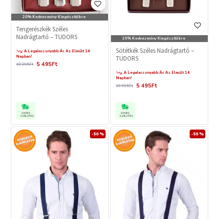
20% Kedvezmény Kiegészítőkre
Tengerészkék Széles
Nadrágtartó – TUDORS
20% Kedvezmény Kiegészítőkre
Sötétkék Széles Nadrágtartó –
A Legalacsonyabb Ár Az Elmúlt 14
Napban!
TUDORS
5 495Ft
10 995Ft
A Legalacsonyabb Ár Az Elmúlt 14
Napban!
5 495Ft
10 995Ft
GYORS
GYORS
SZÁLLÍTÁS
SZÁLLÍTÁS
-50 %
-50 %