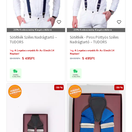
20% Kedvezmény Kiegészítőkre
20% Kedvezmény Kiegészítőkre
Sötétkék Széles Nadrágtartó –
Sötétkék - Piros Pöttyös Széles
TUDORS
Nadrágtartó – TUDORS
A Legalacsonyabb Ár Az Elmúlt 14
A Legalacsonyabb Ár Az Elmúlt 14
Napban!
Napban!
5 495Ft
5 495Ft
10 995Ft
10 995Ft
GYORS
GYORS
SZÁLLÍTÁS
SZÁLLÍTÁS
-50 %
-50 %