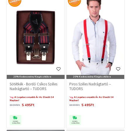
20% Kedvezmény Kiegészítőkre
20% Kedvezmény Kiegészítőkre
Sötétkék - Bordó Csíkos Széles
Piros Széles Nadrágtartó –
Nadrágtartó – TUDORS
TUDORS
A Legalacsonyabb Ár Az Elmúlt 14
A Legalacsonyabb Ár Az Elmúlt 14
Napban!
Napban!
5 495Ft
5 495Ft
10 995Ft
10 995Ft
GYORS
GYORS
SZÁLLÍTÁS
SZÁLLÍTÁS