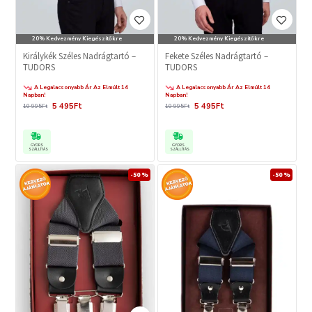
20% Kedvezmény Kiegészítőkre
20% Kedvezmény Kiegészítőkre
Királykék Széles Nadrágtartó –
Fekete Széles Nadrágtartó –
TUDORS
TUDORS
A Legalacsonyabb Ár Az Elmúlt 14
A Legalacsonyabb Ár Az Elmúlt 14
Napban!
Napban!
5 495Ft
5 495Ft
10 995Ft
10 995Ft
GYORS
GYORS
SZÁLLÍTÁS
SZÁLLÍTÁS
-50 %
-50 %