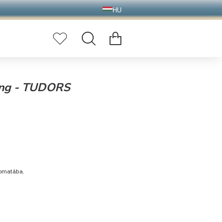
HU
 Ing - TUDORS
tomatába.