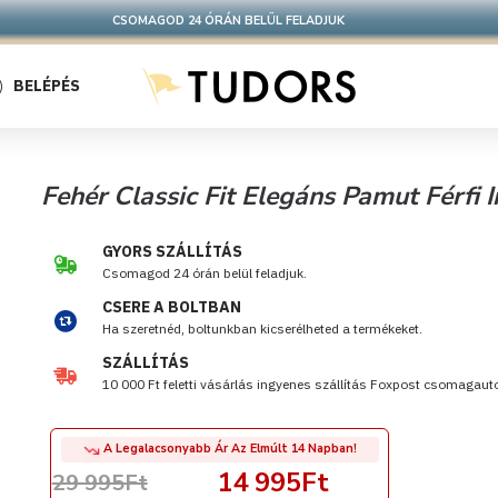
CSOMAGOD 24 ÓRÁN BELÜL FELADJUK
BELÉPÉS
Fehér Classic Fit Elegáns Pamut Férfi
GYORS SZÁLLÍTÁS
Csomagod 24 órán belül feladjuk.
CSERE A BOLTBAN
Ha szeretnéd, boltunkban kicserélheted a termékeket.
SZÁLLÍTÁS
10 000 Ft feletti vásárlás ingyenes szállítás Foxpost csomagau
A Legalacsonyabb Ár Az Elmúlt 14 Napban!
14 995Ft
29 995Ft