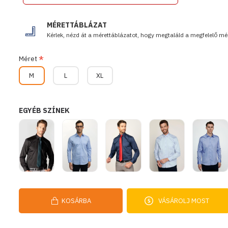
MÉRETTÁBLÁZAT
Kérlek, nézd át a mérettáblázatot, hogy megtaláld a megfelelő mér
Méret
M
L
XL
EGYÉB SZÍNEK
KOSÁRBA
VÁSÁROLJ MOST