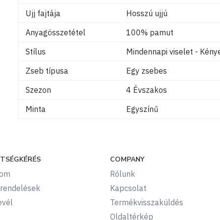
Ujj fajtája
Hosszú ujjú
Anyagösszetétel
100% pamut
Stílus
Mindennapi viselet - Kén
Zseb típusa
Egy zsebes
Szezon
4 Évszakos
Minta
Egyszínű
ÍTSÉGKÉRÉS
COMPANY
kom
Rólunk
rendelések
Kapcsolat
evél
Termékvisszaküldés
Oldaltérkép