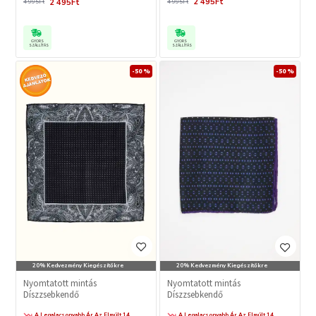
2 495Ft
2 495Ft
4 995Ft
4 995Ft
GYORS
GYORS
SZÁLLÍTÁS
SZÁLLÍTÁS
-50 %
-50 %
20% Kedvezmény Kiegészítőkre
20% Kedvezmény Kiegészítőkre
Nyomtatott mintás
Nyomtatott mintás
Díszzsebkendő
Díszzsebkendő
A Legalacsonyabb Ár Az Elmúlt 14
A Legalacsonyabb Ár Az Elmúlt 14