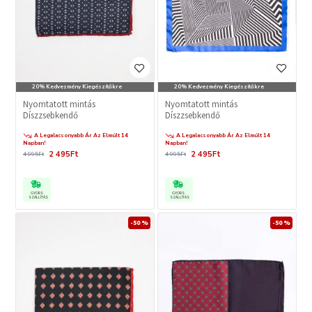
20% Kedvezmény Kiegészítőkre
20% Kedvezmény Kiegészítőkre
Nyomtatott mintás
Nyomtatott mintás
Díszzsebkendő
Díszzsebkendő
A Legalacsonyabb Ár Az Elmúlt 14
A Legalacsonyabb Ár Az Elmúlt 14
Napban!
Napban!
2 495Ft
2 495Ft
4 995Ft
4 995Ft
GYORS
GYORS
SZÁLLÍTÁS
SZÁLLÍTÁS
-50 %
-50 %