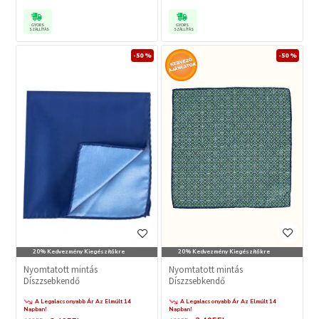
GYORS
GYORS
SZÁLLÍTÁS
SZÁLLÍTÁS
-50 %
-50 %
20% Kedvezmény Kiegészítőkre
20% Kedvezmény Kiegészítőkre
Nyomtatott mintás
Nyomtatott mintás
Díszzsebkendő
Díszzsebkendő
A Legalacsonyabb Ár Az Elmúlt 14
A Legalacsonyabb Ár Az Elmúlt 14
Napban!
Napban!