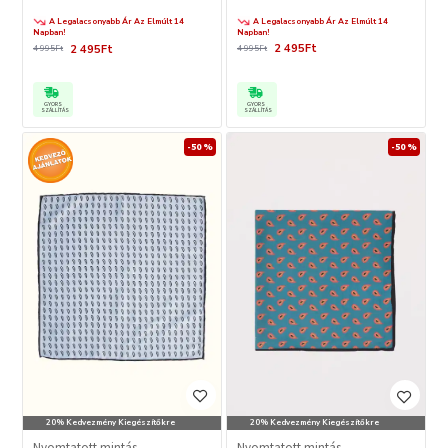
A Legalacsonyabb Ár Az Elmúlt 14
A Legalacsonyabb Ár Az Elmúlt 14
Napban!
Napban!
2 495Ft
2 495Ft
4 995Ft
4 995Ft
GYORS
GYORS
SZÁLLÍTÁS
SZÁLLÍTÁS
-50 %
-50 %
20% Kedvezmény Kiegészítőkre
20% Kedvezmény Kiegészítőkre
Nyomtatott mintás
Nyomtatott mintás