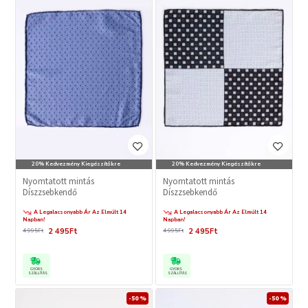
20% Kedvezmény Kiegészítőkre
20% Kedvezmény Kiegészítőkre
Nyomtatott mintás
Nyomtatott mintás
Díszzsebkendő
Díszzsebkendő
A Legalacsonyabb Ár Az Elmúlt 14
A Legalacsonyabb Ár Az Elmúlt 14
Napban!
Napban!
2 495Ft
2 495Ft
4 995Ft
4 995Ft
GYORS
GYORS
SZÁLLÍTÁS
SZÁLLÍTÁS
-50 %
-50 %