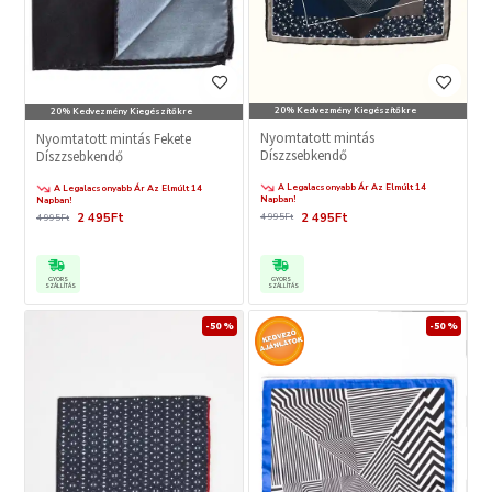
20% Kedvezmény Kiegészítőkre
20% Kedvezmény Kiegészítőkre
Nyomtatott mintás
Nyomtatott mintás Fekete
Díszzsebkendő
Díszzsebkendő
A Legalacsonyabb Ár Az Elmúlt 14
A Legalacsonyabb Ár Az Elmúlt 14
Napban!
Napban!
2 495Ft
2 495Ft
4 995Ft
4 995Ft
GYORS
GYORS
SZÁLLÍTÁS
SZÁLLÍTÁS
-50 %
-50 %