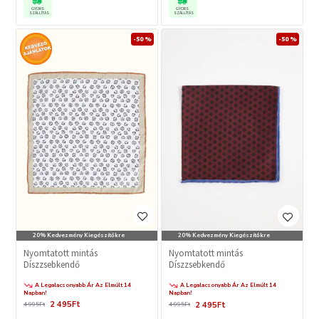
GYORS
GYORS
SZÁLLÍTÁS
SZÁLLÍTÁS
-50 %
-50 %
20% Kedvezmény Kiegészítőkre
20% Kedvezmény Kiegészítőkre
Nyomtatott mintás
Nyomtatott mintás
Díszzsebkendő
Díszzsebkendő
A Legalacsonyabb Ár Az Elmúlt 14
A Legalacsonyabb Ár Az Elmúlt 14
Napban!
Napban!
2 495Ft
2 495Ft
4 995Ft
4 995Ft