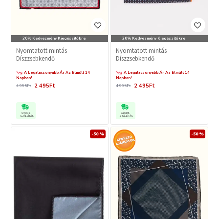
20% Kedvezmény Kiegészítőkre
20% Kedvezmény Kiegészítőkre
Nyomtatott mintás
Nyomtatott mintás
Díszzsebkendő
Díszzsebkendő
A Legalacsonyabb Ár Az Elmúlt 14
A Legalacsonyabb Ár Az Elmúlt 14
Napban!
Napban!
2 495Ft
2 495Ft
4 995Ft
4 995Ft
GYORS
GYORS
SZÁLLÍTÁS
SZÁLLÍTÁS
-50 %
-50 %