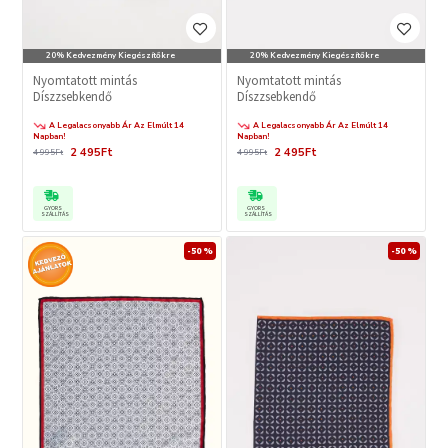
20% Kedvezmény Kiegészítőkre
20% Kedvezmény Kiegészítőkre
Nyomtatott mintás
Nyomtatott mintás
Díszzsebkendő
Díszzsebkendő
A Legalacsonyabb Ár Az Elmúlt 14
A Legalacsonyabb Ár Az Elmúlt 14
Napban!
Napban!
2 495Ft
2 495Ft
4 995Ft
4 995Ft
GYORS
GYORS
SZÁLLÍTÁS
SZÁLLÍTÁS
-50 %
-50 %