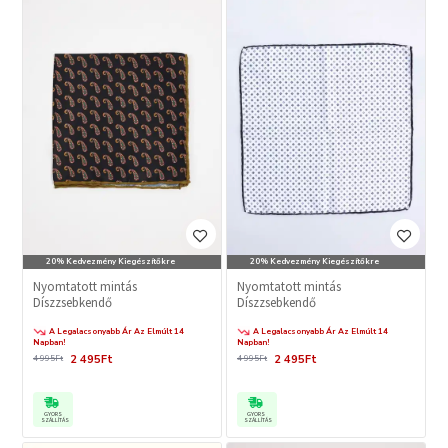
20% Kedvezmény Kiegészítőkre
20% Kedvezmény Kiegészítőkre
Nyomtatott mintás
Nyomtatott mintás
Díszzsebkendő
Díszzsebkendő
A Legalacsonyabb Ár Az Elmúlt 14
A Legalacsonyabb Ár Az Elmúlt 14
Napban!
Napban!
2 495Ft
2 495Ft
4 995Ft
4 995Ft
GYORS
GYORS
SZÁLLÍTÁS
SZÁLLÍTÁS