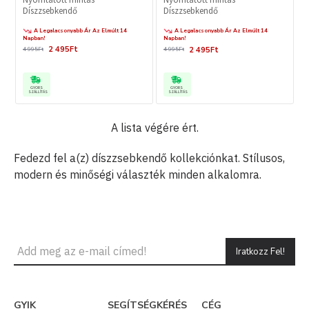
Díszzsebkendő
Díszzsebkendő
A Legalacsonyabb Ár Az Elmúlt 14
A Legalacsonyabb Ár Az Elmúlt 14
Napban!
Napban!
2 495Ft
2 495Ft
4 995Ft
4 995Ft
GYORS
GYORS
SZÁLLÍTÁS
SZÁLLÍTÁS
A lista végére ért.
Fedezd fel a(z) díszzsebkendő kollekciónkat. Stílusos,
modern és minőségi választék minden alkalomra.
Iratkozz Fel!
GYIK
SEGÍTSÉGKÉRÉS
CÉG