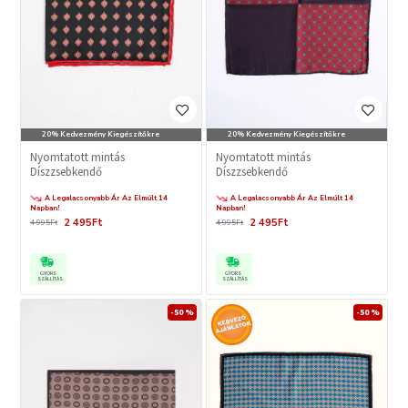
20% Kedvezmény Kiegészítőkre
20% Kedvezmény Kiegészítőkre
Nyomtatott mintás
Nyomtatott mintás
Díszzsebkendő
Díszzsebkendő
A Legalacsonyabb Ár Az Elmúlt 14
A Legalacsonyabb Ár Az Elmúlt 14
Napban!
Napban!
2 495Ft
2 495Ft
4 995Ft
4 995Ft
GYORS
GYORS
SZÁLLÍTÁS
SZÁLLÍTÁS
-50 %
-50 %