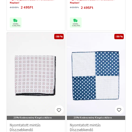
Napban!
Napban!
2 495Ft
2 495Ft
4 995Ft
4 995Ft
GYORS
GYORS
SZÁLLÍTÁS
SZÁLLÍTÁS
-50 %
-50 %
20% Kedvezmény Kiegészítőkre
20% Kedvezmény Kiegészítőkre
Nyomtatott mintás
Nyomtatott mintás
Díszzsebkendő
Díszzsebkendő