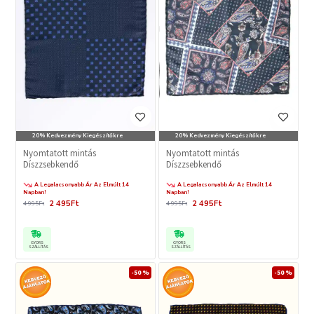
20% Kedvezmény Kiegészítőkre
20% Kedvezmény Kiegészítőkre
Nyomtatott mintás
Nyomtatott mintás
Díszzsebkendő
Díszzsebkendő
A Legalacsonyabb Ár Az Elmúlt 14
A Legalacsonyabb Ár Az Elmúlt 14
Napban!
Napban!
2 495Ft
2 495Ft
4 995Ft
4 995Ft
GYORS
GYORS
SZÁLLÍTÁS
SZÁLLÍTÁS
-50 %
-50 %