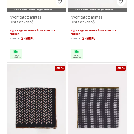
20% Kedvezmény Kiegészítőkre
20% Kedvezmény Kiegészítőkre
Nyomtatott mintás
Nyomtatott mintás
Díszzsebkendő
Díszzsebkendő
A Legalacsonyabb Ár Az Elmúlt 14
A Legalacsonyabb Ár Az Elmúlt 14
Napban!
Napban!
2 495Ft
2 495Ft
4 995Ft
4 995Ft
GYORS
GYORS
SZÁLLÍTÁS
SZÁLLÍTÁS
-50 %
-50 %