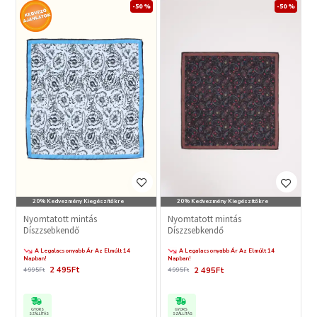
-50 %
-50 %
20% Kedvezmény Kiegészítőkre
20% Kedvezmény Kiegészítőkre
Nyomtatott mintás
Nyomtatott mintás
Díszzsebkendő
Díszzsebkendő
A Legalacsonyabb Ár Az Elmúlt 14
A Legalacsonyabb Ár Az Elmúlt 14
Napban!
Napban!
2 495Ft
2 495Ft
4 995Ft
4 995Ft
GYORS
GYORS
SZÁLLÍTÁS
SZÁLLÍTÁS