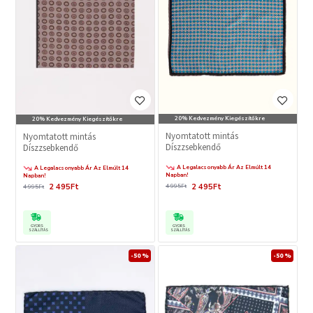
20% Kedvezmény Kiegészítőkre
20% Kedvezmény Kiegészítőkre
Nyomtatott mintás
Nyomtatott mintás
Díszzsebkendő
Díszzsebkendő
A Legalacsonyabb Ár Az Elmúlt 14
A Legalacsonyabb Ár Az Elmúlt 14
Napban!
Napban!
2 495Ft
2 495Ft
4 995Ft
4 995Ft
GYORS
GYORS
SZÁLLÍTÁS
SZÁLLÍTÁS
-50 %
-50 %