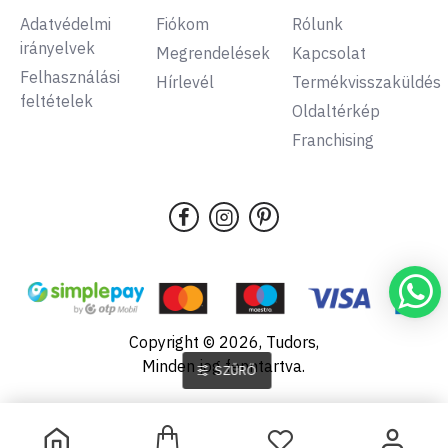
Adatvédelmi
Fiókom
Rólunk
irányelvek
Megrendelések
Kapcsolat
Felhasználási
Hírlevél
Termékvisszaküldés
feltételek
Oldaltérkép
Franchising
Copyright © 2026, Tudors,
Minden jog fenntartva.
SZŰRŐ