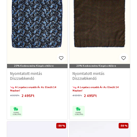
20% Kedvezmény Kiegészítőkre
20% Kedvezmény Kiegészítőkre
Nyomtatott mintás
Nyomtatott mintás
Díszzsebkendő
Díszzsebkendő
A Legalacsonyabb Ár Az Elmúlt 14
A Legalacsonyabb Ár Az Elmúlt 14
Napban!
Napban!
2 495Ft
2 495Ft
4 995Ft
4 995Ft
GYORS
GYORS
SZÁLLÍTÁS
SZÁLLÍTÁS
-50 %
-50 %