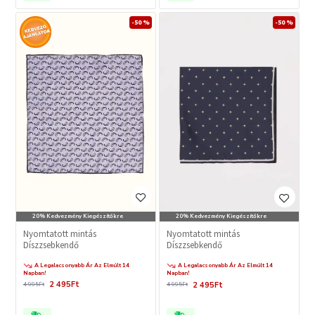
-50 %
-50 %
20% Kedvezmény Kiegészítőkre
20% Kedvezmény Kiegészítőkre
Nyomtatott mintás
Nyomtatott mintás
Díszzsebkendő
Díszzsebkendő
A Legalacsonyabb Ár Az Elmúlt 14
A Legalacsonyabb Ár Az Elmúlt 14
Napban!
Napban!
2 495Ft
2 495Ft
4 995Ft
4 995Ft