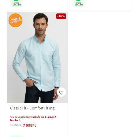
GYORS
GYORS
SZÁLLÍTÁS
SZÁLLÍTÁS
-50 %
Classic Fit - Comfort Fit Ing
A Legalacsonyabb Ár Az Elmúlt 14
Napban!
7 995Ft
15 995Ft