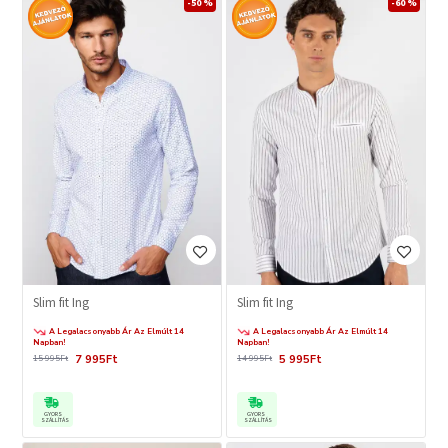
-50 %
-60 %
Slim fit Ing
Slim fit Ing
A Legalacsonyabb Ár Az Elmúlt 14
A Legalacsonyabb Ár Az Elmúlt 14
Napban!
Napban!
7 995Ft
5 995Ft
15 995Ft
14 995Ft
GYORS
GYORS
SZÁLLÍTÁS
SZÁLLÍTÁS