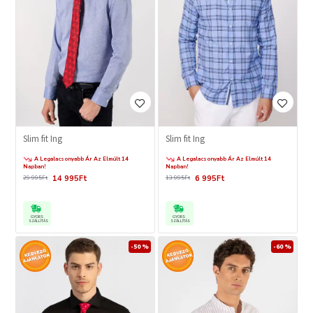
Slim fit Ing
Slim fit Ing
A Legalacsonyabb Ár Az Elmúlt 14
A Legalacsonyabb Ár Az Elmúlt 14
Napban!
Napban!
14 995Ft
6 995Ft
29 995Ft
13 995Ft
GYORS
GYORS
SZÁLLÍTÁS
SZÁLLÍTÁS
-50 %
-60 %