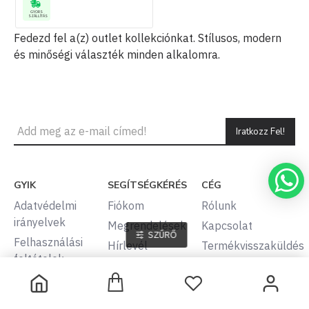
GYORS
SZÁLLÍTÁS
Fedezd fel a(z) outlet kollekciónkat. Stílusos, modern
és minőségi választék minden alkalomra.
Iratkozz Fel!
GYIK
SEGÍTSÉGKÉRÉS
CÉG
Adatvédelmi
Fiókom
Rólunk
irányelvek
Megrendelések
Kapcsolat
SZŰRŐ
Felhasználási
Hírlevél
Termékvisszaküldés
feltételek
Oldaltérkép
Franchising