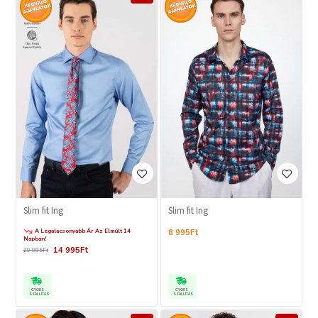
Slim fit Ing
Slim fit Ing
A Legalacsonyabb Ár Az Elmúlt 14
8 995Ft
Napban!
14 995Ft
29 995Ft
GYORS
GYORS
SZÁLLÍTÁS
SZÁLLÍTÁS