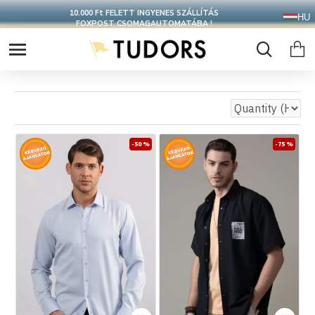
CSOMAGOD 24 ÓRÁN BELÜL FELADJUK
HU
-50 %
-75 %