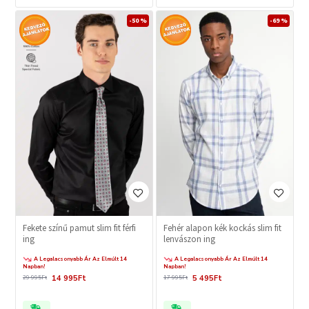
-50 %
-69 %
Fekete színű pamut slim fit férfi
Fehér alapon kék kockás slim fit
ing
lenvászon ing
A Legalacsonyabb Ár Az Elmúlt 14
A Legalacsonyabb Ár Az Elmúlt 14
Napban!
Napban!
14 995Ft
5 495Ft
29 995Ft
17 995Ft