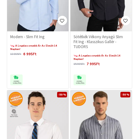
Modern - Slim Fit Ing
Sötétkék Vékony Anyagú Slim
Fit Ing - Klasszikus Gallér -
A Legalacsonyabb Ár Az Elmúlt 14
TUDORS
Napban!
6 995Ft
13 995Ft
A Legalacsonyabb Ár Az Elmúlt 14
Napban!
7 995Ft
15 995Ft
GYORS
GYORS
SZÁLLÍTÁS
SZÁLLÍTÁS
-50 %
-50 %