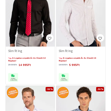
Slim fit Ing
Slim fit Ing
A Legalacsonyabb Ár Az Elmúlt 14
A Legalacsonyabb Ár Az Elmúlt 14
Napban!
Napban!
14 995Ft
5 995Ft
29 995Ft
14 995Ft
GYORS
GYORS
SZÁLLÍTÁS
SZÁLLÍTÁS
-50 %
-50 %