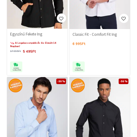
Egyszínű Fekete Ing
Classic Fit - Comfort Fit Ing
A Legalacsonyabb Ár Az Elmúlt 14
6 995Ft
Napban!
5 495Ft
17 995Ft
GYORS
GYORS
SZÁLLÍTÁS
SZÁLLÍTÁS
-50 %
-50 %