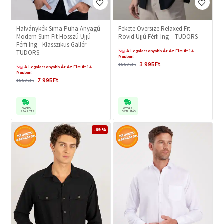
Halványkék Sima Puha Anyagú
Fekete Oversize Relaxed Fit
Modern Slim Fit Hosszú Ujjú
Rövid Ujjú Férfi Ing – TUDORS
Férfi Ing - Klasszikus Gallér –
A Legalacsonyabb Ár Az Elmúlt 14
TUDORS
Napban!
3 995Ft
15 995Ft
A Legalacsonyabb Ár Az Elmúlt 14
Napban!
7 995Ft
15 995Ft
GYORS
GYORS
SZÁLLÍTÁS
SZÁLLÍTÁS
-69 %