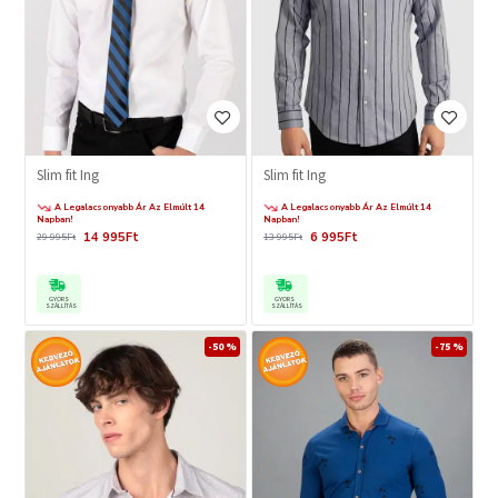
Slim fit Ing
Slim fit Ing
A Legalacsonyabb Ár Az Elmúlt 14
A Legalacsonyabb Ár Az Elmúlt 14
Napban!
Napban!
14 995Ft
6 995Ft
29 995Ft
13 995Ft
GYORS
GYORS
SZÁLLÍTÁS
SZÁLLÍTÁS
-50 %
-75 %