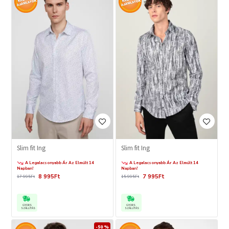
Slim fit Ing
Slim fit Ing
A Legalacsonyabb Ár Az Elmúlt 14
A Legalacsonyabb Ár Az Elmúlt 14
Napban!
Napban!
8 995Ft
7 995Ft
17 995Ft
15 995Ft
GYORS
GYORS
SZÁLLÍTÁS
SZÁLLÍTÁS
-50 %