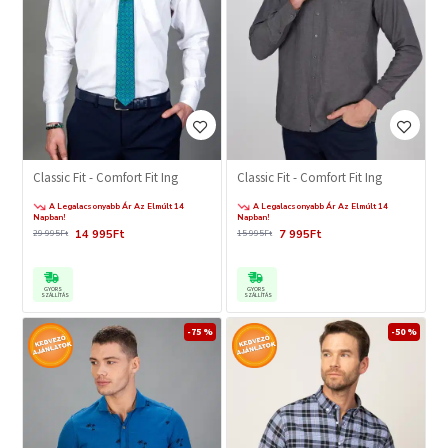
Classic Fit - Comfort Fit Ing
Classic Fit - Comfort Fit Ing
A Legalacsonyabb Ár Az Elmúlt 14
A Legalacsonyabb Ár Az Elmúlt 14
Napban!
Napban!
14 995Ft
7 995Ft
29 995Ft
15 995Ft
GYORS
GYORS
SZÁLLÍTÁS
SZÁLLÍTÁS
-75 %
-50 %