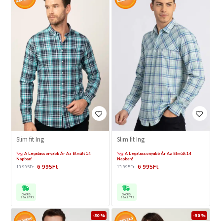
Slim fit Ing
Slim fit Ing
A Legalacsonyabb Ár Az Elmúlt 14
A Legalacsonyabb Ár Az Elmúlt 14
Napban!
Napban!
6 995Ft
6 995Ft
13 995Ft
13 995Ft
GYORS
GYORS
SZÁLLÍTÁS
SZÁLLÍTÁS
-50 %
-50 %