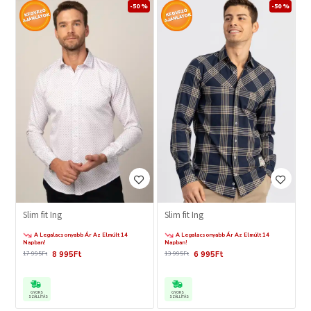
-50 %
-50 %
Slim fit Ing
Slim fit Ing
A Legalacsonyabb Ár Az Elmúlt 14
A Legalacsonyabb Ár Az Elmúlt 14
Napban!
Napban!
8 995Ft
6 995Ft
17 995Ft
13 995Ft
GYORS
GYORS
SZÁLLÍTÁS
SZÁLLÍTÁS