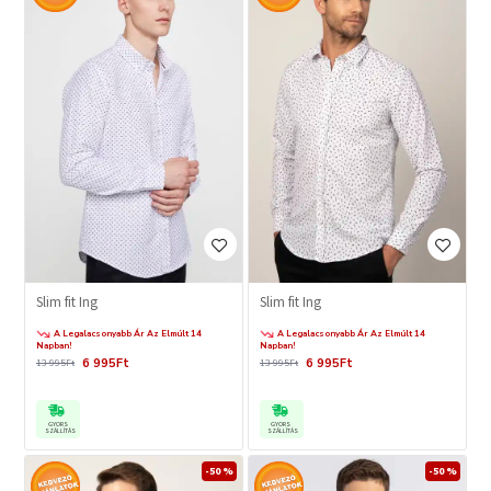
Slim fit Ing
Slim fit Ing
A Legalacsonyabb Ár Az Elmúlt 14
A Legalacsonyabb Ár Az Elmúlt 14
Napban!
Napban!
6 995Ft
6 995Ft
13 995Ft
13 995Ft
GYORS
GYORS
SZÁLLÍTÁS
SZÁLLÍTÁS
-50 %
-50 %