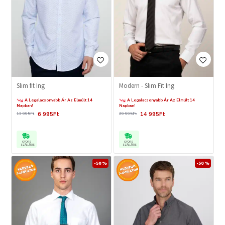
Slim fit Ing
Modern - Slim Fit Ing
A Legalacsonyabb Ár Az Elmúlt 14
A Legalacsonyabb Ár Az Elmúlt 14
Napban!
Napban!
6 995Ft
14 995Ft
13 995Ft
29 995Ft
GYORS
GYORS
SZÁLLÍTÁS
SZÁLLÍTÁS
-50 %
-50 %