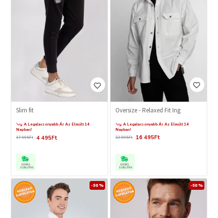
Oversize - Relaxed Fit Ing
Slim fit
A Legalacsonyabb Ár Az Elmúlt 14
A Legalacsonyabb Ár Az Elmúlt 14
Napban!
Napban!
16 495Ft
4 495Ft
32 995Ft
17 995Ft
GYORS
GYORS
SZÁLLÍTÁS
SZÁLLÍTÁS
-50 %
-50 %