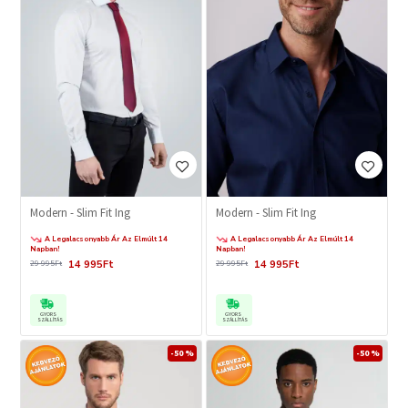
Modern - Slim Fit Ing
Modern - Slim Fit Ing
A Legalacsonyabb Ár Az Elmúlt 14
A Legalacsonyabb Ár Az Elmúlt 14
Napban!
Napban!
14 995Ft
14 995Ft
29 995Ft
29 995Ft
GYORS
GYORS
SZÁLLÍTÁS
SZÁLLÍTÁS
-50 %
-50 %