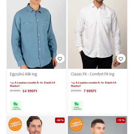
Egyszínű Kék Ing
Classic Fit - Comfort Fit Ing
A Legalacsonyabb Ár Az Elmúlt 14
A Legalacsonyabb Ár Az Elmúlt 14
Napban!
Napban!
14 995Ft
7 995Ft
29 995Ft
15 995Ft
GYORS
GYORS
SZÁLLÍTÁS
SZÁLLÍTÁS
-88 %
-75 %