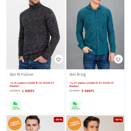
Slim fit Pulóver
Slim fit Ing
A Legalacsonyabb Ár Az Elmúlt 14
A Legalacsonyabb Ár Az Elmúlt 14
Napban!
Napban!
1 995Ft
5 995Ft
15 995Ft
23 995Ft
GYORS
GYORS
SZÁLLÍTÁS
SZÁLLÍTÁS
-50 %
-50 %