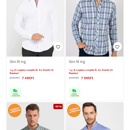
Slim fit Ing
Slim fit Ing
A Legalacsonyabb Ár Az Elmúlt 14
A Legalacsonyabb Ár Az Elmúlt 14
Napban!
Napban!
7 495Ft
7 995Ft
14 995Ft
15 995Ft
GYORS
GYORS
SZÁLLÍTÁS
SZÁLLÍTÁS
-50 %