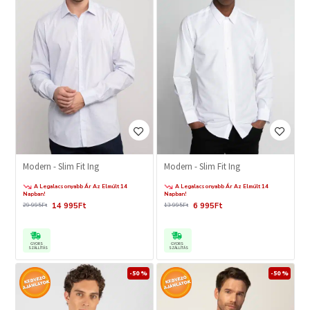
Modern - Slim Fit Ing
Modern - Slim Fit Ing
A Legalacsonyabb Ár Az Elmúlt 14
A Legalacsonyabb Ár Az Elmúlt 14
Napban!
Napban!
14 995Ft
6 995Ft
29 995Ft
13 995Ft
GYORS
GYORS
SZÁLLÍTÁS
SZÁLLÍTÁS
-50 %
-50 %