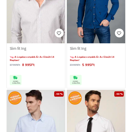
Slim fit Ing
Slim fit Ing
A Legalacsonyabb Ár Az Elmúlt 14
A Legalacsonyabb Ár Az Elmúlt 14
Napban!
Napban!
8 995Ft
5 995Ft
17 995Ft
23 995Ft
GYORS
GYORS
SZÁLLÍTÁS
SZÁLLÍTÁS
-50 %
-50 %