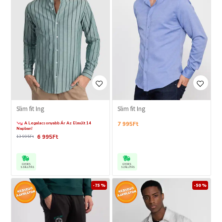
Slim fit Ing
Slim fit Ing
A Legalacsonyabb Ár Az Elmúlt 14
7 995Ft
Napban!
6 995Ft
13 995Ft
GYORS
GYORS
SZÁLLÍTÁS
SZÁLLÍTÁS
-75 %
-50 %