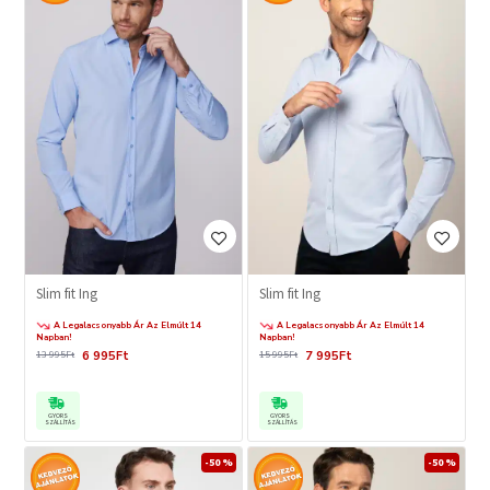
Slim fit Ing
Slim fit Ing
A Legalacsonyabb Ár Az Elmúlt 14
A Legalacsonyabb Ár Az Elmúlt 14
Napban!
Napban!
6 995Ft
7 995Ft
13 995Ft
15 995Ft
GYORS
GYORS
SZÁLLÍTÁS
SZÁLLÍTÁS
-50 %
-50 %