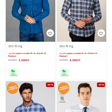
Slim fit Ing
Slim fit Ing
A Legalacsonyabb Ár Az Elmúlt 14
A Legalacsonyabb Ár Az Elmúlt 14
Napban!
Napban!
6 995Ft
5 995Ft
13 995Ft
23 995Ft
GYORS
GYORS
SZÁLLÍTÁS
SZÁLLÍTÁS
-50 %
-50 %