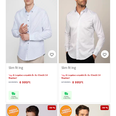
Slim fit Ing
Slim fit Ing
A Legalacsonyabb Ár Az Elmúlt 14
A Legalacsonyabb Ár Az Elmúlt 14
Napban!
Napban!
6 995Ft
8 995Ft
13 995Ft
17 995Ft
GYORS
GYORS
SZÁLLÍTÁS
SZÁLLÍTÁS
-50 %
-50 %