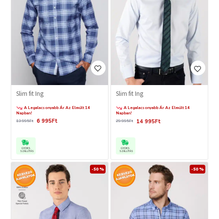
Slim fit Ing
Slim fit Ing
A Legalacsonyabb Ár Az Elmúlt 14
A Legalacsonyabb Ár Az Elmúlt 14
Napban!
Napban!
6 995Ft
14 995Ft
13 995Ft
29 995Ft
GYORS
GYORS
SZÁLLÍTÁS
SZÁLLÍTÁS
-50 %
-50 %