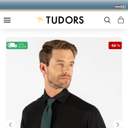
10.000 Ft FELETT INGYENES SZÁLLÍTÁS
HU
FOXPOST CSOMAGAUTOMATÁBA !
-50 %