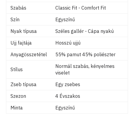
Szabás
Classic Fit - Comfort Fit
Szín
Egyszínű
Nyak típusa
Széles gallér - Cápa nyakú
Ujj fajtája
Hosszú ujjú
Anyagösszetétel
55% pamut 45% poliészter
Normál szabás, kényelmes
Stílus
viselet
Zseb típusa
Egy zsebes
Szezon
4 Évszakos
Minta
Egyszínű