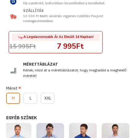
Ha szeretnéd, boltunkban kicserélheted a termékeket.
SZÁLLÍTÁS
10 000 Ft feletti vásárlás ingyenes szállítás Foxpost
csomagautomatába.
A Legalacsonyabb Ár Az Elmúlt 14 Napban!
7 995Ft
15 995Ft
MÉRETTÁBLÁZAT
Kérlek, nézd át a mérettáblázatot, hogy megtaláld a megfelelő
méretet!
Méret
M
L
XXL
EGYÉB SZÍNEK