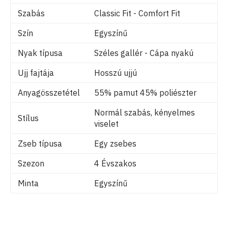
Szabás
Classic Fit - Comfort Fit
Szín
Egyszínű
Nyak típusa
Széles gallér - Cápa nyakú
Ujj fajtája
Hosszú ujjú
Anyagösszetétel
55% pamut 45% poliészter
Normál szabás, kényelmes
Stílus
viselet
Zseb típusa
Egy zsebes
Szezon
4 Évszakos
Minta
Egyszínű