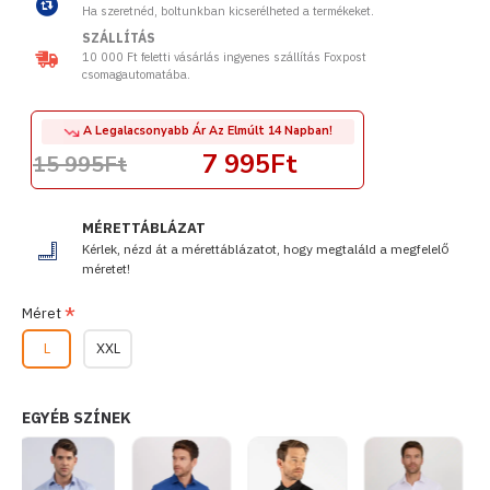
Ha szeretnéd, boltunkban kicserélheted a termékeket.
SZÁLLÍTÁS
10 000 Ft feletti vásárlás ingyenes szállítás Foxpost
csomagautomatába.
A Legalacsonyabb Ár Az Elmúlt 14 Napban!
7 995Ft
15 995Ft
MÉRETTÁBLÁZAT
Kérlek, nézd át a mérettáblázatot, hogy megtaláld a megfelelő
méretet!
Méret
L
XXL
EGYÉB SZÍNEK