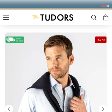
10.000 Ft FELETT INGYENES SZÁLLÍTÁS
HU
FOXPOST CSOMAGAUTOMATÁBA !
-50 %