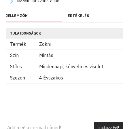
Modell:
CRP22006-6008
JELLEMZŐK
ÉRTÉKELÉS
TULAJDONSÁGOK
Termék
Zokni
Szín
Mintás
Stílus
Mindennapi, kényelmes viselet
Szezon
4 Évszakos
Iratkozz Fel!