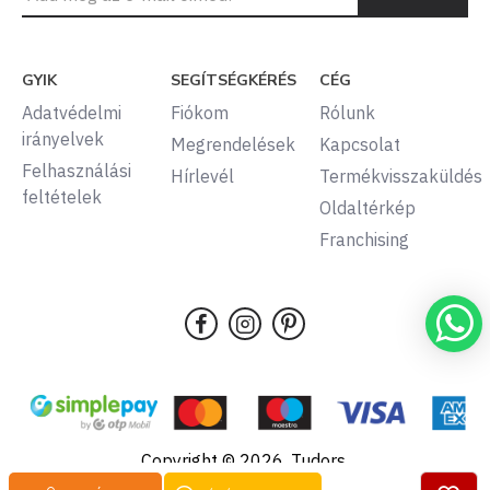
GYIK
SEGÍTSÉGKÉRÉS
CÉG
Adatvédelmi
Fiókom
Rólunk
irányelvek
Megrendelések
Kapcsolat
Felhasználási
Hírlevél
Termékvisszaküldés
feltételek
Oldaltérkép
Franchising
Copyright © 2026, Tudors,
Minden jog fenntartva.