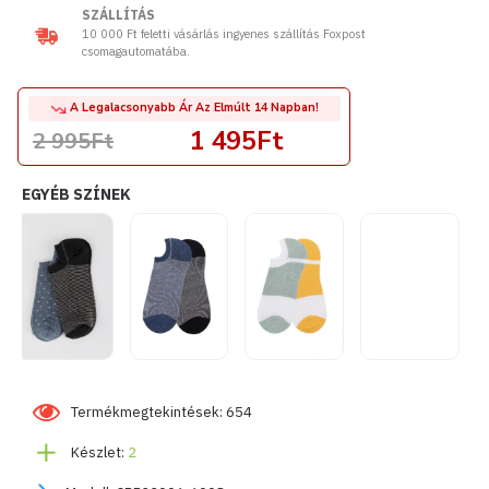
SZÁLLÍTÁS
10 000 Ft feletti vásárlás ingyenes szállítás Foxpost
csomagautomatába.
A Legalacsonyabb Ár Az Elmúlt 14 Napban!
1 495Ft
2 995Ft
EGYÉB SZÍNEK
Termékmegtekintések: 654
Készlet:
2