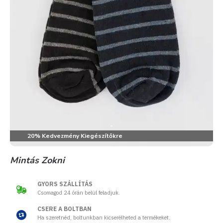
20% Kedvezmény Kiegészítőkre
Mintás Zokni
GYORS SZÁLLÍTÁS
Csomagod 24 órán belül feladjuk.
CSERE A BOLTBAN
Ha szeretnéd, boltunkban kicserélheted a termékeket.