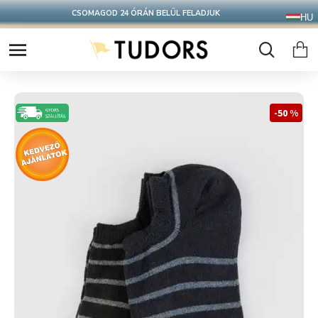
CSOMAGOD 24 ÓRÁN BELÜL FELADJUK
HU
-50 %