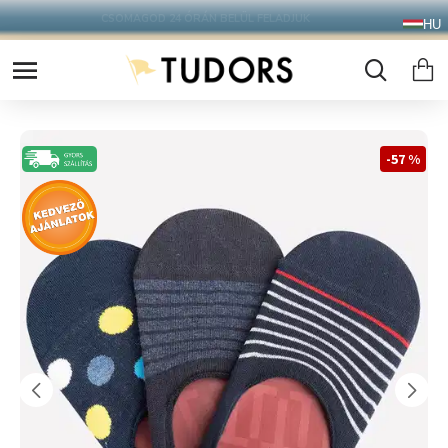
10.000 Ft FELETT INGYENES SZÁLLÍTÁS
HU
FOXPOST CSOMAGAUTOMATÁBA !
-57 %