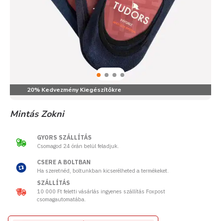
20% Kedvezmény Kiegészítőkre
Mintás Zokni
GYORS SZÁLLÍTÁS
Csomagod 24 órán belül feladjuk.
CSERE A BOLTBAN
Ha szeretnéd, boltunkban kicserélheted a termékeket.
SZÁLLÍTÁS
10 000 Ft feletti vásárlás ingyenes szállítás Foxpost
csomagautomatába.