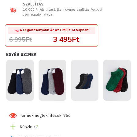
SZÁLLÍTÁS
10 000 Ft feletti vásárlás ingyenes szállítás Foxpost
csomagautomatába.
A Legalacsonyabb Ár Az Elmúlt 14 Napban!
3 495Ft
6 995Ft
EGYÉB SZÍNEK
Termékmegtekintések: 766
Készlet:
2