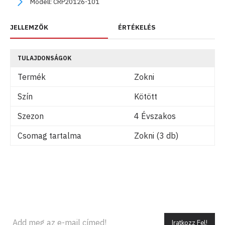
Modell:
CRP20126-101
JELLEMZŐK
ÉRTÉKELÉS
TULAJDONSÁGOK
Termék
Zokni
Szín
Kötött
Szezon
4 Évszakos
Csomag tartalma
Zokni (3 db)
Iratkozz Fel!