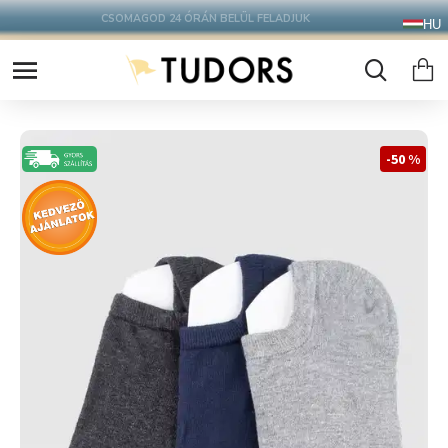
10.000 Ft FELETT INGYENES SZÁLLÍTÁS
HU
FOXPOST CSOMAGAUTOMATÁBA !
-50 %