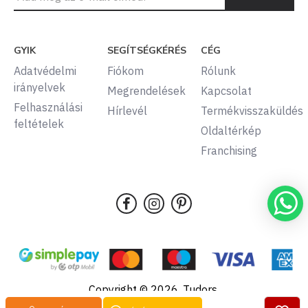
GYIK
SEGÍTSÉGKÉRÉS
CÉG
Adatvédelmi
Fiókom
Rólunk
irányelvek
Megrendelések
Kapcsolat
Felhasználási
Hírlevél
Termékvisszaküldés
feltételek
Oldaltérkép
Franchising
Copyright © 2026, Tudors,
Minden jog fenntartva.