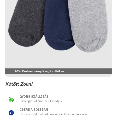
20% Kedvezmény Kiegészítőkre
Kötött Zokni
GYORS SZÁLLÍTÁS
Csomagod 24 órán belül feladjuk.
CSERE A BOLTBAN
Ha szeretnéd, boltunkban kicserélheted a termékeket.