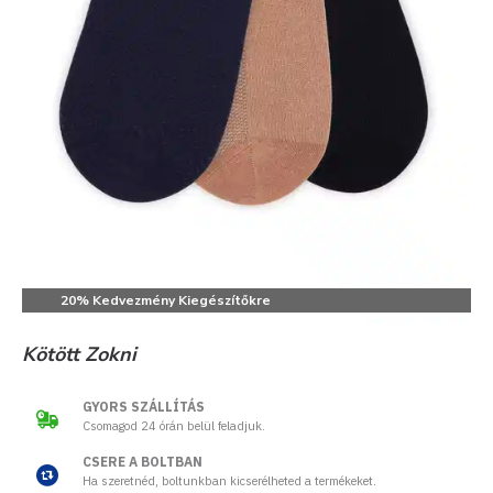
20% Kedvezmény Kiegészítőkre
Kötött Zokni
GYORS SZÁLLÍTÁS
Csomagod 24 órán belül feladjuk.
CSERE A BOLTBAN
Ha szeretnéd, boltunkban kicserélheted a termékeket.