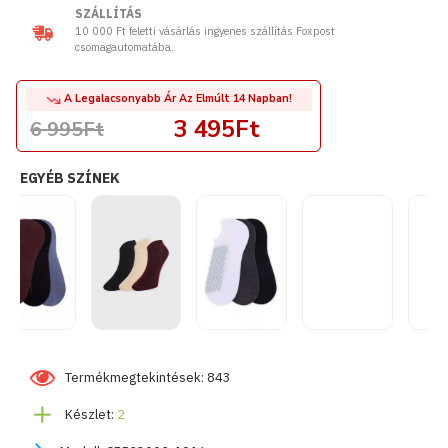
SZÁLLÍTÁS
10 000 Ft feletti vásárlás ingyenes szállítás Foxpost
csomagautomatába.
A Legalacsonyabb Ár Az Elmúlt 14 Napban!
3 495Ft
6 995Ft
EGYÉB SZÍNEK
Termékmegtekintések: 843
Készlet:
2