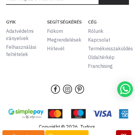
GYIK
SEGÍTSÉGKÉRÉS
CÉG
Adatvédelmi
Fiókom
Rólunk
irányelvek
Megrendelések
Kapcsolat
Felhasználási
Hírlevél
Termékvisszaküldés
feltételek
Oldaltérkép
Franchising
Copyright © 2026, Tudors,
Minden jog fenntartva.