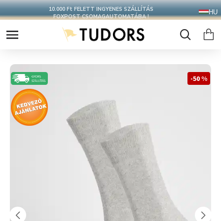
10.000 Ft FELETT INGYENES SZÁLLÍTÁS
HU
FOXPOST CSOMAGAUTOMATÁBA !
-50 %