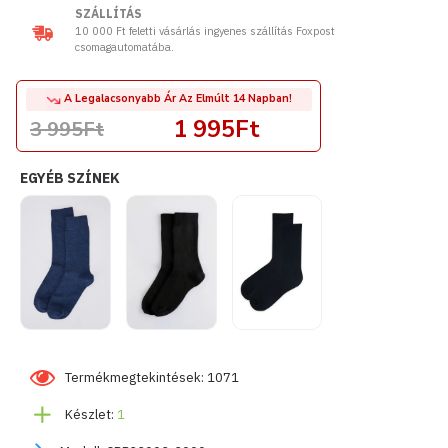
SZÁLLÍTÁS
10 000 Ft feletti vásárlás ingyenes szállítás Foxpost
csomagautomatába.
A Legalacsonyabb Ár Az Elmúlt 14 Napban!
1 995Ft
3 995Ft
EGYÉB SZÍNEK
Termékmegtekintések: 1071
Készlet:
1