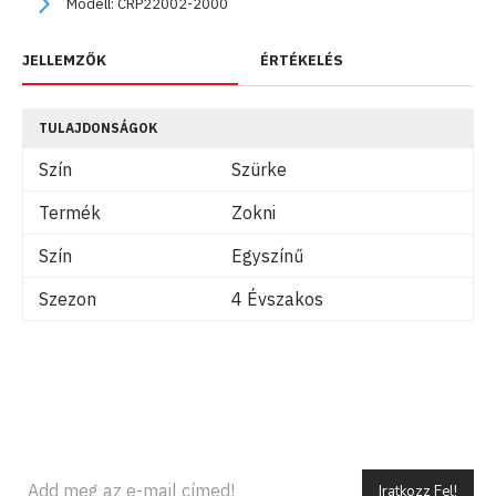
Modell:
CRP22002-2000
JELLEMZŐK
ÉRTÉKELÉS
TULAJDONSÁGOK
Szín
Szürke
Termék
Zokni
Szín
Egyszínű
Szezon
4 Évszakos
Iratkozz Fel!