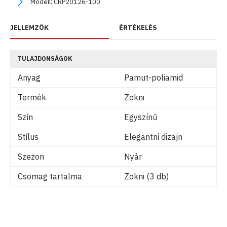
Modell:
CRP20126-100
JELLEMZŐK
ÉRTÉKELÉS
TULAJDONSÁGOK
Anyag
Pamut-poliamid
Termék
Zokni
Szín
Egyszínű
Stílus
Elegantni dizajn
Szezon
Nyár
Csomag tartalma
Zokni (3 db)