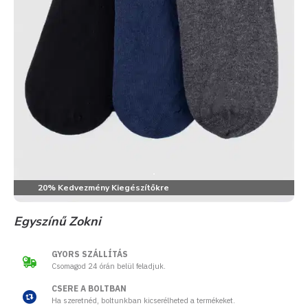
20% Kedvezmény Kiegészítőkre
Egyszínű Zokni
GYORS SZÁLLÍTÁS
Csomagod 24 órán belül feladjuk.
CSERE A BOLTBAN
Ha szeretnéd, boltunkban kicserélheted a termékeket.