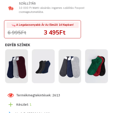
SZÁLLÍTÁS
10 000 Ft feletti vásárlás ingyenes szállítás Foxpost
csomagautomatába.
A Legalacsonyabb Ár Az Elmúlt 14 Napban!
3 495Ft
6 995Ft
EGYÉB SZÍNEK
Termékmegtekintések: 2613
Készlet:
1