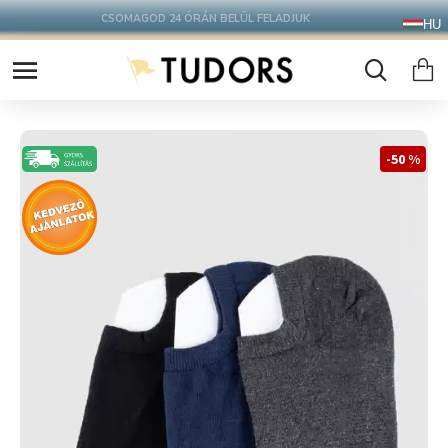
10.000 Ft FELETT INGYENES SZÁLLÍTÁS
HU
FOXPOST CSOMAGAUTOMATÁBA !
-50 %