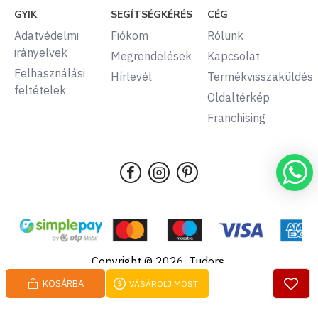
GYIK
SEGÍTSÉGKÉRÉS
CÉG
Adatvédelmi
Fiókom
Rólunk
irányelvek
Megrendelések
Kapcsolat
Felhasználási
Hírlevél
Termékvisszaküldés
feltételek
Oldaltérkép
Franchising
Copyright © 2026, Tudors,
Minden jog fenntartva.
KOSÁRBA
VÁSÁROLJ MOST