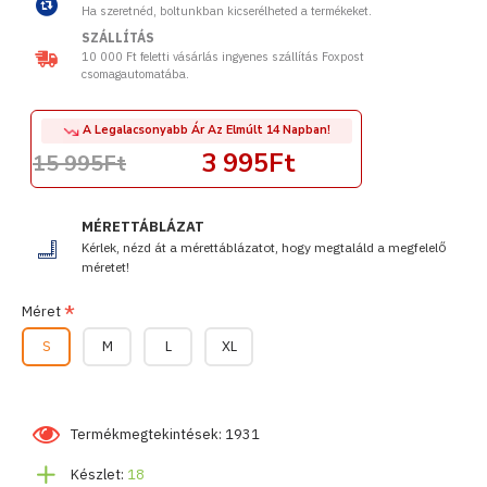
Ha szeretnéd, boltunkban kicserélheted a termékeket.
SZÁLLÍTÁS
10 000 Ft feletti vásárlás ingyenes szállítás Foxpost
csomagautomatába.
A Legalacsonyabb Ár Az Elmúlt 14 Napban!
3 995Ft
15 995Ft
MÉRETTÁBLÁZAT
Kérlek, nézd át a mérettáblázatot, hogy megtaláld a megfelelő
méretet!
Méret
S
M
L
XL
Termékmegtekintések: 1931
Készlet:
18