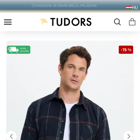
10.000 Ft FELETT INGYENES SZÁLLÍTÁS
HU
FOXPOST CSOMAGAUTOMATÁBA !
-75 %