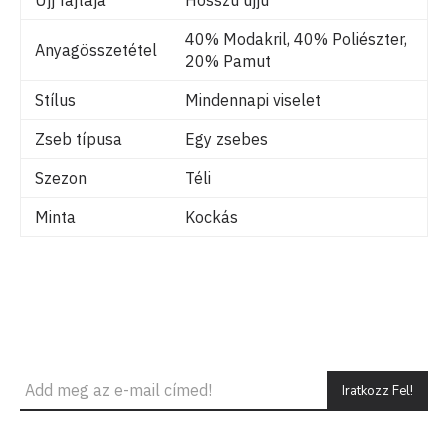
40% Modakril, 40% Poliészter,
Anyagösszetétel
20% Pamut
Stílus
Mindennapi viselet
Zseb típusa
Egy zsebes
Szezon
Téli
Minta
Kockás
Iratkozz Fel!