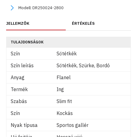
Modell:
DR250024-2800
JELLEMZŐK
ÉRTÉKELÉS
TULAJDONSÁGOK
Szín
Sötétkék
Szín leírás
Sötétkék, Szürke, Bordó
Anyag
Flanel
Termék
Ing
Szabás
Slim fit
Szín
Kockás
Nyak típusa
Sportos gallér
Ujj fajtája
Hosszú ujjú