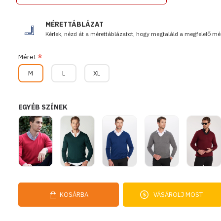
MÉRETTÁBLÁZAT
Kérlek, nézd át a mérettáblázatot, hogy megtaláld a megfelelő mér
Méret
M
L
XL
EGYÉB SZÍNEK
KOSÁRBA
VÁSÁROLJ MOST