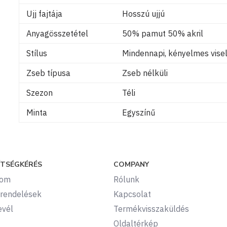
Ujj fajtája
Hosszú ujjú
Anyagösszetétel
50% pamut 50% akril
Stílus
Mindennapi, kényelmes visel
Zseb típusa
Zseb nélküli
Szezon
Téli
Minta
Egyszínű
ÍTSÉGKÉRÉS
COMPANY
kom
Rólunk
rendelések
Kapcsolat
evél
Termékvisszaküldés
Oldaltérkép