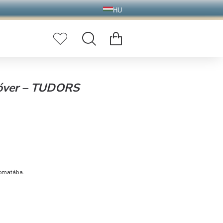
HU
ulóver – TUDORS
tomatába.