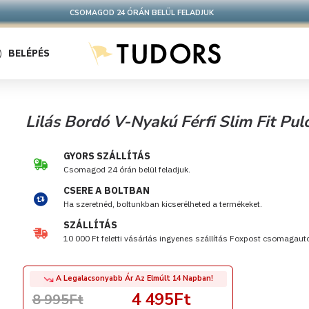
10.000 Ft FELETT INGYENES SZÁLLÍTÁS
FOXPOST CSOMAGAUTOMATÁBA !
BELÉPÉS
Lilás Bordó V-Nyakú Férfi Slim Fit P
GYORS SZÁLLÍTÁS
Csomagod 24 órán belül feladjuk.
CSERE A BOLTBAN
Ha szeretnéd, boltunkban kicserélheted a termékeket.
SZÁLLÍTÁS
10 000 Ft feletti vásárlás ingyenes szállítás Foxpost csomagau
A Legalacsonyabb Ár Az Elmúlt 14 Napban!
4 495Ft
8 995Ft