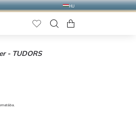
HU
óver - TUDORS
tomatába.