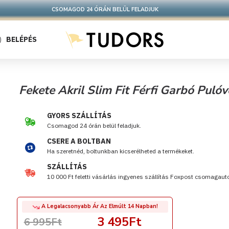
CSOMAGOD 24 ÓRÁN BELÜL FELADJUK
BELÉPÉS
Fekete Akril Slim Fit Férfi Garbó Pul
GYORS SZÁLLÍTÁS
Csomagod 24 órán belül feladjuk.
CSERE A BOLTBAN
Ha szeretnéd, boltunkban kicserélheted a termékeket.
SZÁLLÍTÁS
10 000 Ft feletti vásárlás ingyenes szállítás Foxpost csomagau
A Legalacsonyabb Ár Az Elmúlt 14 Napban!
3 495Ft
6 995Ft