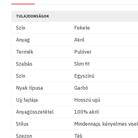
TULAJDONSÁGOK
Szín
Fekete
Anyag
Akril
Termék
Pulóver
Szabás
Slim fit
Szín
Egyszínű
Nyak típusa
Garbó
Ujj fajtája
Hosszú ujjú
Anyagösszetétel
100% akril
Stílus
Mindennapi, kényelmes visel
Szezon
Téli