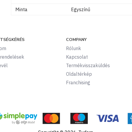
Minta
Egyszínű
ÍTSÉGKÉRÉS
COMPANY
kom
Rólunk
rendelések
Kapcsolat
evél
Termékvisszaküldés
Oldaltérkép
Franchising