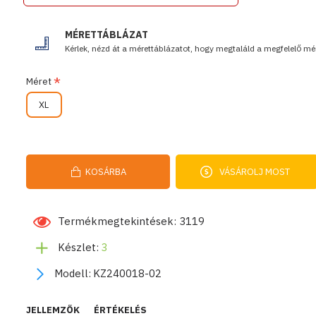
MÉRETTÁBLÁZAT
Kérlek, nézd át a mérettáblázatot, hogy megtaláld a megfelelő mér
Méret
XL
KOSÁRBA
VÁSÁROLJ MOST
Termékmegtekintések: 3119
Készlet:
3
Modell:
KZ240018-02
JELLEMZŐK
ÉRTÉKELÉS