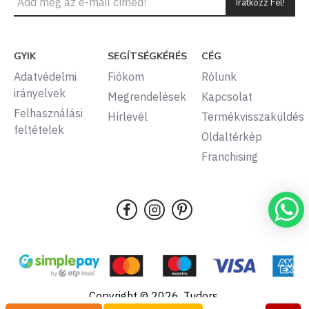
Iratkozz Fel!
GYIK
SEGÍTSÉGKÉRÉS
CÉG
Adatvédelmi
Fiókom
Rólunk
irányelvek
Megrendelések
Kapcsolat
Felhasználási
Hírlevél
Termékvisszaküldés
feltételek
Oldaltérkép
Franchising
Copyright © 2026, Tudors,