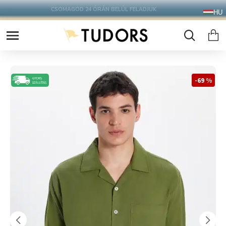
10.000 Ft FELETT INGYENES SZÁLLÍTÁS
HU
FOXPOST CSOMAGAUTOMATÁBA !
-69 %