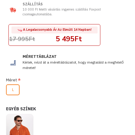
SZÁLLÍTÁS
10 000 Ft feletti vásárlás ingyenes szállítás Foxpost
csomagautomatába.
A Legalacsonyabb Ár Az Elmúlt 14 Napban!
5 495Ft
17 995Ft
MÉRETTÁBLÁZAT
Kérlek, nézd át a mérettáblázatot, hogy megtaláld a megfelelő
méretet!
Méret
L
EGYÉB SZÍNEK