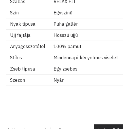
Szabás
RELAX FIT
Szín
Egyszínű
Nyak típusa
Puha gallér
Ujj fajtája
Hosszú ujjú
Anyagösszetétel
100% pamut
Stílus
Mindennapi, kényelmes viselet
Zseb típusa
Egy zsebes
Szezon
Nyár