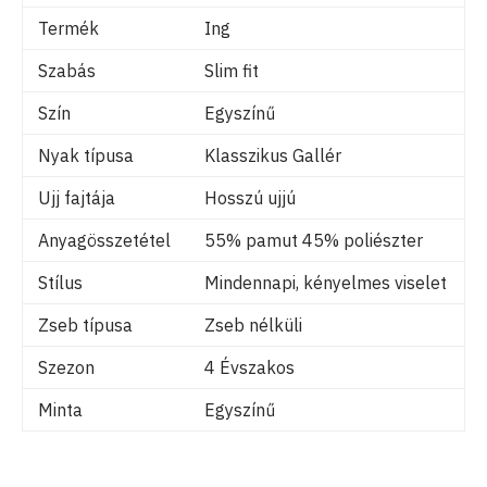
Termék
Ing
Szabás
Slim fit
Szín
Egyszínű
Nyak típusa
Klasszikus Gallér
Ujj fajtája
Hosszú ujjú
Anyagösszetétel
55% pamut 45% poliészter
Stílus
Mindennapi, kényelmes viselet
Zseb típusa
Zseb nélküli
Szezon
4 Évszakos
Minta
Egyszínű