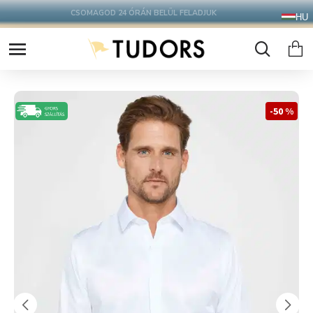
10.000 Ft FELETT INGYENES SZÁLLÍTÁS
HU
FOXPOST CSOMAGAUTOMATÁBA !
-50 %