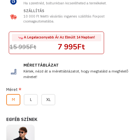
Ha szeretnéd, boltunkban kicserélheted a termékeket.
SZÁLLÍTÁS
10 000 Ft feletti vásárlás ingyenes szállítás Foxpost
csomagautomatába.
A Legalacsonyabb Ár Az Elmúlt 14 Napban!
7 995Ft
15 995Ft
MÉRETTÁBLÁZAT
Kérlek, nézd át a mérettáblázatot, hogy megtaláld a megfelelő
méretet!
Méret
M
L
XL
EGYÉB SZÍNEK