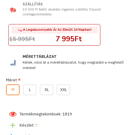
SZÁLLÍTÁS
10 000 Ft feletti vásárlás ingyenes szállítás Foxpost
csomagautomatába.
A Legalacsonyabb Ár Az Elmúlt 14 Napban!
7 995Ft
15 995Ft
MÉRETTÁBLÁZAT
Kérlek, nézd át a mérettáblázatot, hogy megtaláld a megfelelő
méretet!
Méret
M
L
XL
XXL
Termékmegtekintések: 1819
Készlet:
7