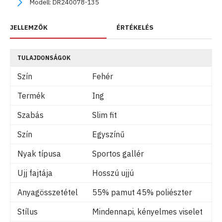
Modell:
DR240078-135
JELLEMZŐK
ÉRTÉKELÉS
TULAJDONSÁGOK
Szín
Fehér
Termék
Ing
Szabás
Slim fit
Szín
Egyszínű
Nyak típusa
Sportos gallér
Ujj fajtája
Hosszú ujjú
Anyagösszetétel
55% pamut 45% poliészter
Stílus
Mindennapi, kényelmes viselet