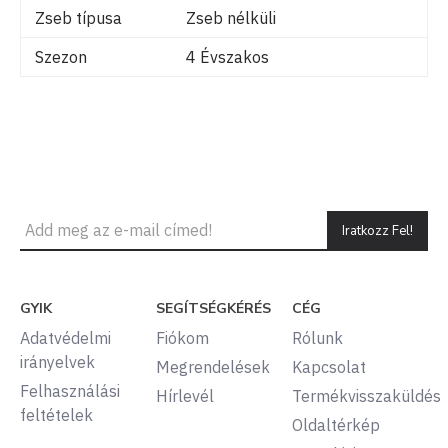
Zseb típusa
Zseb nélküli
Szezon
4 Évszakos
Iratkozz Fel!
GYIK
SEGÍTSÉGKÉRÉS
CÉG
Adatvédelmi
Fiókom
Rólunk
irányelvek
Megrendelések
Kapcsolat
Felhasználási
Hírlevél
Termékvisszaküldés
feltételek
Oldaltérkép