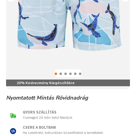
20% Kedvezmény Kiegészítőkre
Nyomtatott Mintás Rövidnadrág
GYORS SZÁLLÍTÁS
Csomagod 24 órán belül feladjuk.
CSERE A BOLTBAN
Ha szeretnéd, boltunkban kicserélheted a termékeket.