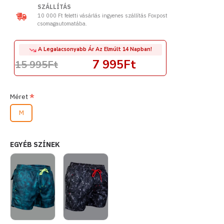
SZÁLLÍTÁS
10 000 Ft feletti vásárlás ingyenes szállítás Foxpost
csomagautomatába.
A Legalacsonyabb Ár Az Elmúlt 14 Napban!
7 995Ft
15 995Ft
Méret
M
EGYÉB SZÍNEK