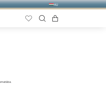
HU
tomatába.