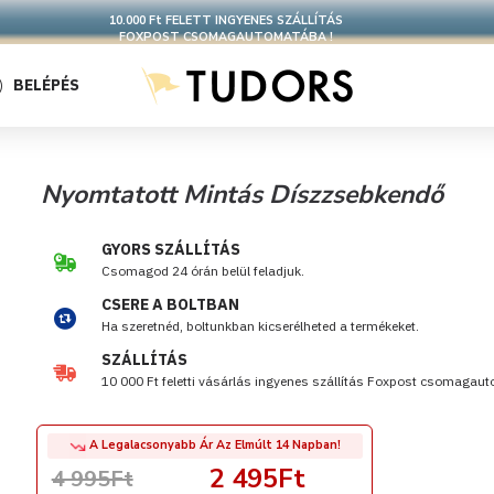
10.000 Ft FELETT INGYENES SZÁLLÍTÁS
FOXPOST CSOMAGAUTOMATÁBA !
BELÉPÉS
Nyomtatott Mintás Díszzsebkendő
GYORS SZÁLLÍTÁS
Csomagod 24 órán belül feladjuk.
CSERE A BOLTBAN
Ha szeretnéd, boltunkban kicserélheted a termékeket.
SZÁLLÍTÁS
10 000 Ft feletti vásárlás ingyenes szállítás Foxpost csomagau
A Legalacsonyabb Ár Az Elmúlt 14 Napban!
2 495Ft
4 995Ft