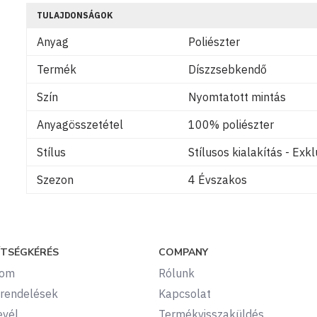
TULAJDONSÁGOK
Anyag
Poliészter
Termék
Díszzsebkendő
Szín
Nyomtatott mintás
Anyagösszetétel
100% poliészter
Stílus
Stílusos kialakítás - Exkl
Szezon
4 Évszakos
ÍTSÉGKÉRÉS
COMPANY
kom
Rólunk
rendelések
Kapcsolat
evél
Termékvisszaküldés