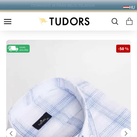
10.000 Ft FELETT INGYENES SZÁLLÍTÁS
HU
FOXPOST CSOMAGAUTOMATÁBA !
-50 %