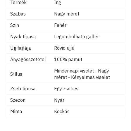
Termék
Ing
Szabás
Nagy méret
Szín
Fehér
Nyak típusa
Legombolható gallér
Ujj fajtája
Rövid ujjú
Anyagösszetétel
100% pamut
Mindennapi viselet - Nagy
Stílus
méret - Kényelmes viselet
Zseb típusa
Egy zsebes
Szezon
Nyár
Minta
Kockás