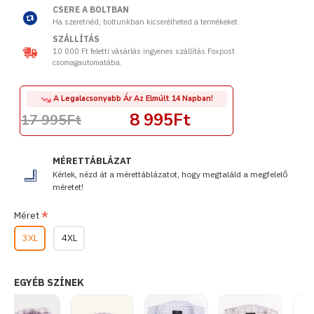
CSERE A BOLTBAN
Ha szeretnéd, boltunkban kicserélheted a termékeket.
SZÁLLÍTÁS
10 000 Ft feletti vásárlás ingyenes szállítás Foxpost
csomagautomatába.
A Legalacsonyabb Ár Az Elmúlt 14 Napban!
8 995Ft
17 995Ft
MÉRETTÁBLÁZAT
Kérlek, nézd át a mérettáblázatot, hogy megtaláld a megfelelő
méretet!
Méret
3XL
4XL
EGYÉB SZÍNEK