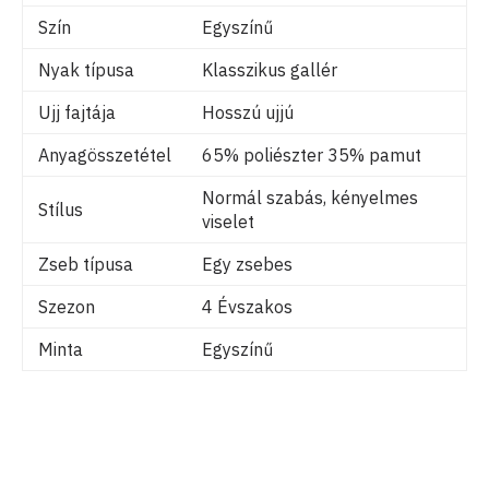
Szín
Egyszínű
Nyak típusa
Klasszikus gallér
Ujj fajtája
Hosszú ujjú
Anyagösszetétel
65% poliészter 35% pamut
Normál szabás, kényelmes
Stílus
viselet
Zseb típusa
Egy zsebes
Szezon
4 Évszakos
Minta
Egyszínű