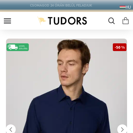
10.000 Ft FELETT INGYENES SZÁLLÍTÁS
HU
FOXPOST CSOMAGAUTOMATÁBA !
-50 %