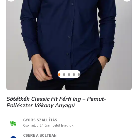
Sötétkék Classic Fit Férfi Ing – Pamut-
Poliészter Vékony Anyagú
GYORS SZÁLLÍTÁS
Csomagod 24 órán belül feladjuk.
CSERE A BOLTBAN