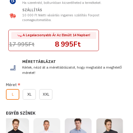
Ha szeretnéd, boltunkban kicserélheted a termékeket.
SZÁLLÍTÁS
10 000 Ft feletti vásárlás ingyenes szállítás Foxpost
csomagautomatába.
A Legalacsonyabb Ár Az Elmúlt 14 Napban!
8 995Ft
17 995Ft
MÉRETTÁBLÁZAT
Kérlek, nézd át a mérettáblázatot, hogy megtaláld a megfelelő
méretet!
Méret
L
XL
XXL
EGYÉB SZÍNEK