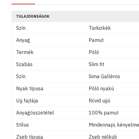
TULAJDONSÁGOK
Szín
Türkizkék
Anyag
Pamut
Termék
Póló
Szabás
Slim fit
Szín
Sima Galléros
Nyak típusa
Póló nyakú
Ujj fajtája
Rövid ujjú
Anyagösszetétel
100% pamut
Stílus
Mindennapi, kényelmes
Zseb típusa
Zseb nélküli