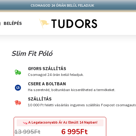
CSOMAGOD 24 ÓRÁN BELÜL FELADJUK
BELÉPÉS
Slim Fit Póló
GYORS SZÁLLÍTÁS
Csomagod 24 órán belül feladjuk.
CSERE A BOLTBAN
Ha szeretnéd, boltunkban kicserélheted a termékeket.
SZÁLLÍTÁS
10 000 Ft feletti vásárlás ingyenes szállítás Foxpost csomagau
A Legalacsonyabb Ár Az Elmúlt 14 Napban!
6 995Ft
13 995Ft