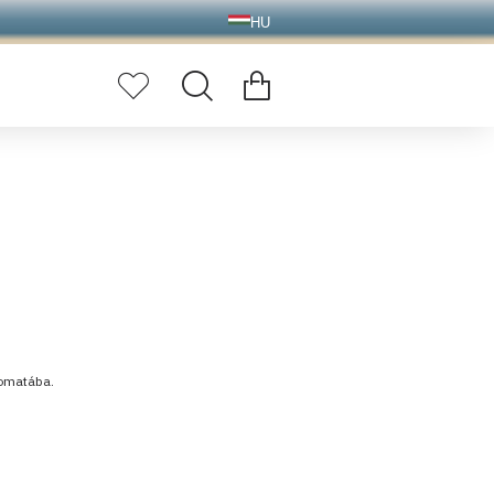
HU
tomatába.