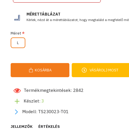
MÉRETTÁBLÁZAT
Kérlek, nézd át a mérettáblázatot, hogy megtaláld a megfelelő mér
Méret
L
KOSÁRBA
VÁSÁROLJ MOST
Termékmegtekintések: 2842
Készlet:
3
Modell:
TS230023-T01
JELLEMZŐK
ÉRTÉKELÉS