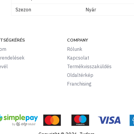
Szezon
Nyár
ÍTSÉGKÉRÉS
COMPANY
kom
Rólunk
rendelések
Kapcsolat
evél
Termékvisszaküldés
Oldaltérkép
Franchising