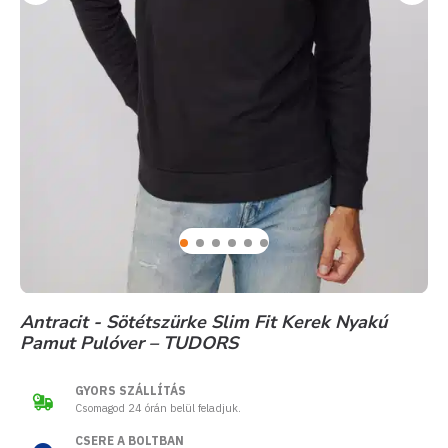
Antracit - Sötétszürke Slim Fit Kerek Nyakú
Pamut Pulóver – TUDORS
GYORS SZÁLLÍTÁS
Csomagod 24 órán belül feladjuk.
CSERE A BOLTBAN