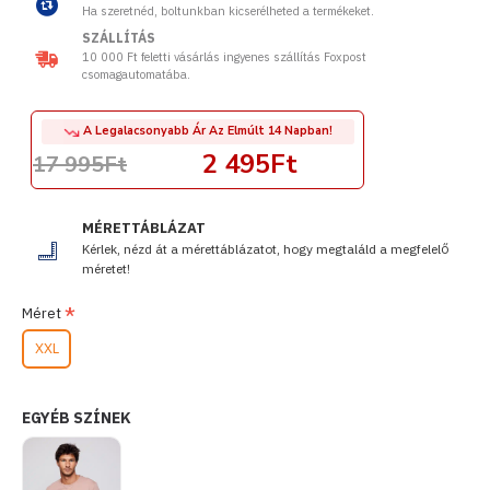
Ha szeretnéd, boltunkban kicserélheted a termékeket.
SZÁLLÍTÁS
10 000 Ft feletti vásárlás ingyenes szállítás Foxpost
csomagautomatába.
A Legalacsonyabb Ár Az Elmúlt 14 Napban!
2 495Ft
17 995Ft
MÉRETTÁBLÁZAT
Kérlek, nézd át a mérettáblázatot, hogy megtaláld a megfelelő
méretet!
Méret
XXL
EGYÉB SZÍNEK