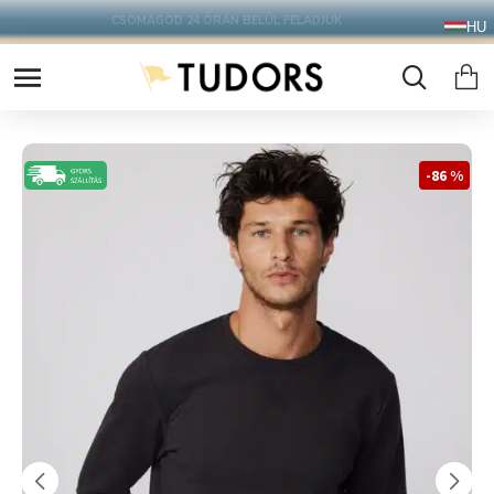
10.000 Ft FELETT INGYENES SZÁLLÍTÁS
HU
FOXPOST CSOMAGAUTOMATÁBA !
-86 %