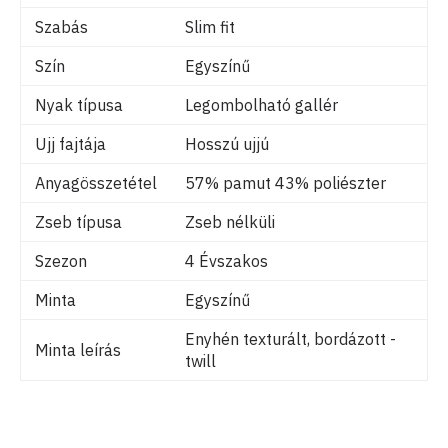
Szabás
Slim fit
Szín
Egyszínű
Nyak típusa
Legombolható gallér
Ujj fajtája
Hosszú ujjú
Anyagösszetétel
57% pamut 43% poliészter
Zseb típusa
Zseb nélküli
Szezon
4 Évszakos
Minta
Egyszínű
Enyhén texturált, bordázott -
Minta leírás
twill