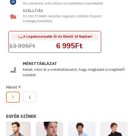
Ha szeretnéd, boltunkban kicserélheted a termékeket.
SZÁLLÍTÁS
10 000 Ft feletti vásárlás ingyenes szállítás Foxpost
csomagautomatába.
A Legalacsonyabb Ár Az Elmúlt 14 Napban!
6 995Ft
13 995Ft
MÉRETTÁBLÁZAT
Kérlek, nézd át a mérettáblázatot, hogy megtaláld a megfelelő
méretet!
Méret
S
L
EGYÉB SZÍNEK