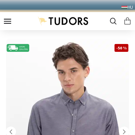
10.000 Ft FELETT INGYENES SZÁLLÍTÁS
HU
FOXPOST CSOMAGAUTOMATÁBA !
-50 %