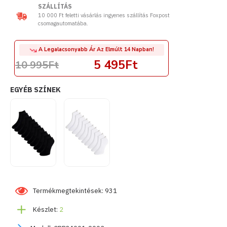
SZÁLLÍTÁS
10 000 Ft feletti vásárlás ingyenes szállítás Foxpost
csomagautomatába.
A Legalacsonyabb Ár Az Elmúlt 14 Napban!
5 495Ft
10 995Ft
EGYÉB SZÍNEK
Termékmegtekintések: 931
Készlet:
2