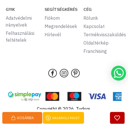
GYIK
SEGÍTSÉGKÉRÉS
CÉG
Adatvédelmi
Fiókom
Rólunk
irányelvek
Megrendelések
Kapcsolat
Felhasználási
Hírlevél
Termékvisszaküldés
feltételek
Oldaltérkép
Franchising
Copyright © 2026, Tudors,
Minden jog fenntartva.
KOSÁRBA
VÁSÁROLJ MOST