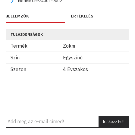
Modell:
CRP24001-9002
JELLEMZŐK
ÉRTÉKELÉS
TULAJDONSÁGOK
Termék
Zokni
Szín
Egyszínű
Szezon
4 Évszakos
Iratkozz Fel!