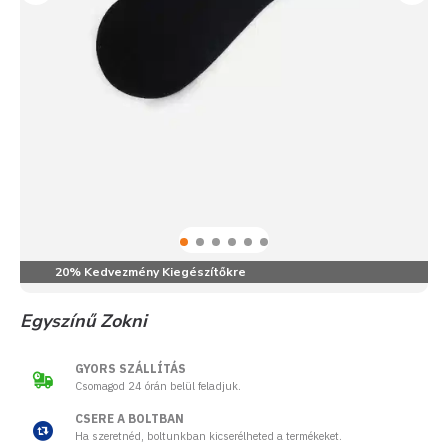
20% Kedvezmény Kiegészítőkre
Egyszínű Zokni
GYORS SZÁLLÍTÁS
Csomagod 24 órán belül feladjuk.
CSERE A BOLTBAN
Ha szeretnéd, boltunkban kicserélheted a termékeket.