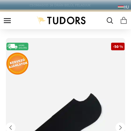
10.000 Ft FELETT INGYENES SZÁLLÍTÁS
HU
FOXPOST CSOMAGAUTOMATÁBA !
-50 %