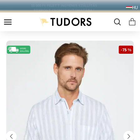
10.000 Ft FELETT INGYENES SZÁLLÍTÁS
HU
FOXPOST CSOMAGAUTOMATÁBA !
-75 %