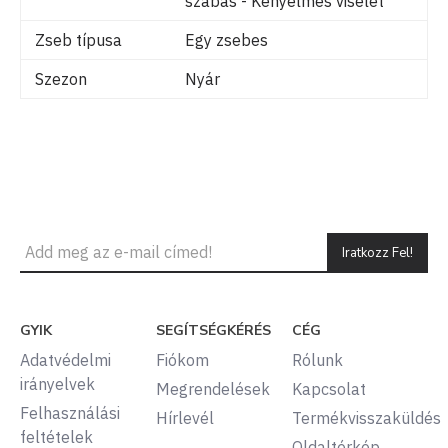
szabás - Kényelmes viselet
Zseb típusa
Egy zsebes
Szezon
Nyár
Iratkozz Fel!
GYIK
SEGÍTSÉGKÉRÉS
CÉG
Adatvédelmi
Fiókom
Rólunk
irányelvek
Megrendelések
Kapcsolat
Felhasználási
Hírlevél
Termékvisszaküldés
feltételek
Oldaltérkép