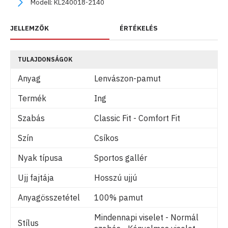
Modell:
KL240018-2140
JELLEMZŐK
ÉRTÉKELÉS
TULAJDONSÁGOK
Anyag
Lenvászon-pamut
Termék
Ing
Szabás
Classic Fit - Comfort Fit
Szín
Csíkos
Nyak típusa
Sportos gallér
Ujj fajtája
Hosszú ujjú
Anyagösszetétel
100% pamut
Mindennapi viselet - Normál
Stílus