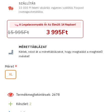
SZÁLLÍTÁS
10 000 Ft feletti vásárlás ingyenes szállítás Foxpost
csomagautomatába.
A Legalacsonyabb Ár Az Elmúlt 14 Napban!
3 995Ft
15 995Ft
MÉRETTÁBLÁZAT
Kérlek, nézd át a mérettáblázatot, hogy megtaláld a megfelelő
méretet!
Méret
XL
Termékmegtekintések: 2678
Készlet:
2