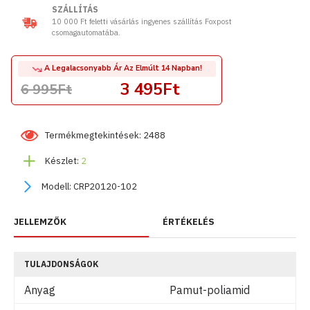
SZÁLLÍTÁS
10 000 Ft feletti vásárlás ingyenes szállítás Foxpost
csomagautomatába.
A Legalacsonyabb Ár Az Elmúlt 14 Napban!
3 495Ft
6 995Ft
Termékmegtekintések: 2488
Készlet:
2
Modell:
CRP20120-102
JELLEMZŐK
ÉRTÉKELÉS
TULAJDONSÁGOK
Anyag
Pamut-poliamid