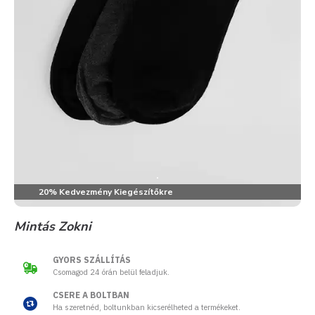
20% Kedvezmény Kiegészítőkre
Mintás Zokni
GYORS SZÁLLÍTÁS
Csomagod 24 órán belül feladjuk.
CSERE A BOLTBAN
Ha szeretnéd, boltunkban kicserélheted a termékeket.