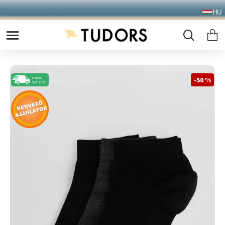
10.000 Ft FELETT INGYENES SZÁLLÍTÁS
HU
FOXPOST CSOMAGAUTOMATÁBA !
-50 %