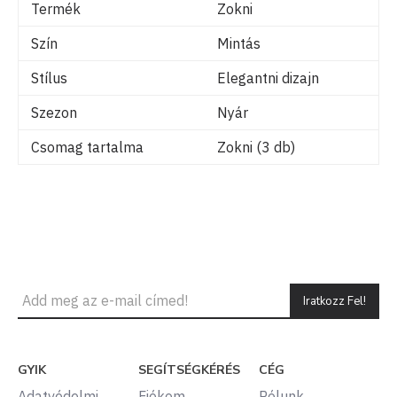
Termék
Zokni
Szín
Mintás
Stílus
Elegantni dizajn
Szezon
Nyár
Csomag tartalma
Zokni (3 db)
Iratkozz Fel!
GYIK
SEGÍTSÉGKÉRÉS
CÉG
Adatvédelmi
Fiókom
Rólunk