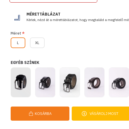
MÉRETTÁBLÁZAT
Kérlek, nézd át a mérettáblázatot, hogy megtaláld a megfelelő mér
Méret
L
XL
EGYÉB SZÍNEK
KOSÁRBA
VÁSÁROLJ MOST