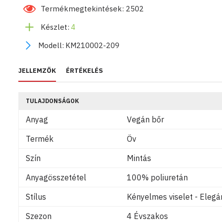
Termékmegtekintések: 2502
Készlet:
4
Modell:
KM210002-209
JELLEMZŐK
ÉRTÉKELÉS
TULAJDONSÁGOK
Anyag
Vegán bőr
Termék
Öv
Szín
Mintás
Anyagösszetétel
100% poliuretán
Stílus
Kényelmes viselet - Elegán
Szezon
4 Évszakos