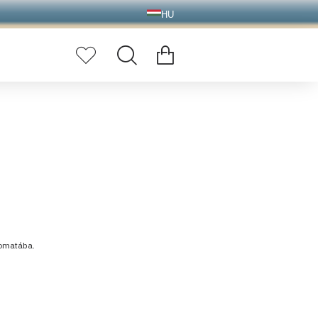
HU
tomatába.