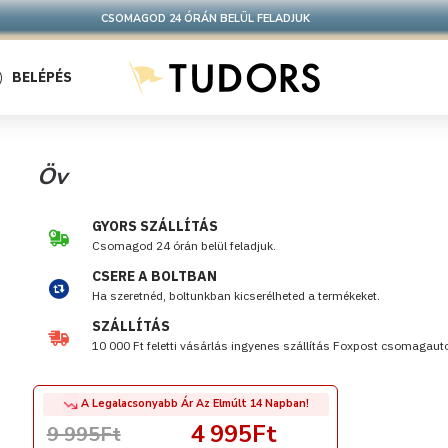
CSOMAGOD 24 ÓRÁN BELÜL FELADJUK
BELÉPÉS
Öv
GYORS SZÁLLÍTÁS
Csomagod 24 órán belül feladjuk.
CSERE A BOLTBAN
Ha szeretnéd, boltunkban kicserélheted a termékeket.
SZÁLLÍTÁS
10 000 Ft feletti vásárlás ingyenes szállítás Foxpost csomagau
A Legalacsonyabb Ár Az Elmúlt 14 Napban!
4 995Ft
9 995Ft