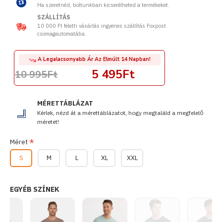
Ha szeretnéd, boltunkban kicserélheted a termékeket.
SZÁLLÍTÁS
10 000 Ft feletti vásárlás ingyenes szállítás Foxpost
csomagautomatába.
A Legalacsonyabb Ár Az Elmúlt 14 Napban!
5 495Ft
10 995Ft
MÉRETTÁBLÁZAT
Kérlek, nézd át a mérettáblázatot, hogy megtaláld a megfelelő
méretet!
Méret
S
M
L
XL
XXL
EGYÉB SZÍNEK