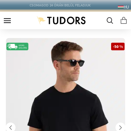
10.000 Ft FELETT INGYENES SZÁLLÍTÁS
HU
FOXPOST CSOMAGAUTOMATÁBA !
-50 %