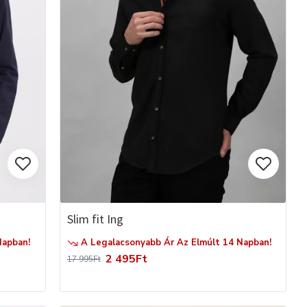
Slim fit Ing
Napban!
A Legalacsonyabb Ár Az Elmúlt 14 Napban!
2 495Ft
17 995Ft