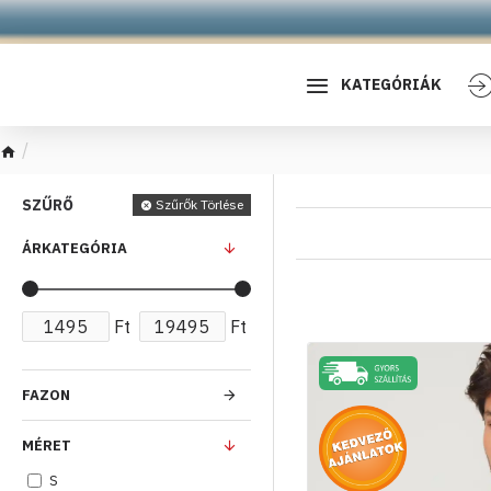
KATEGÓRIÁK
All Products
SZŰRŐ
Szűrők Törlése
ÁRKATEGÓRIA
Ft
Ft
FAZON
MÉRET
S