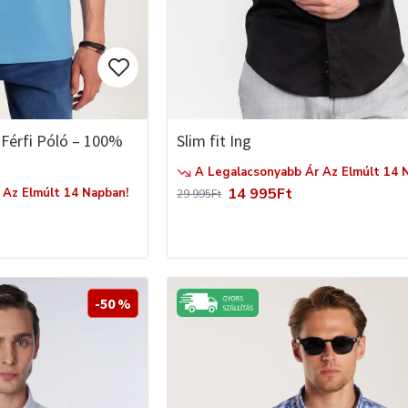
s Férfi Póló – 100%
Slim fit Ing
A Legalacsonyabb Ár Az Elmúlt 14 
14 995Ft
Az Elmúlt 14 Napban!
29 995Ft
-50 %