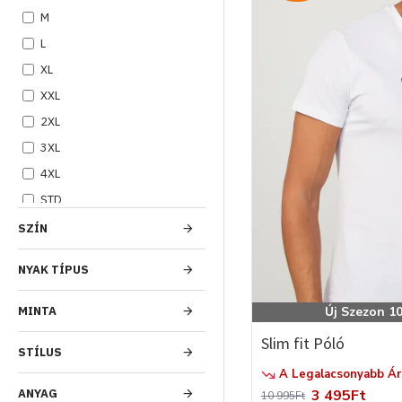
M
L
XL
XXL
2XL
3XL
4XL
STD
SZÍN
NYAK TÍPUS
Új Szezon 10% 
MINTA
Slim fit Póló
STÍLUS
A Legalacsonyabb Ár 
3 495Ft
ANYAG
10 995Ft