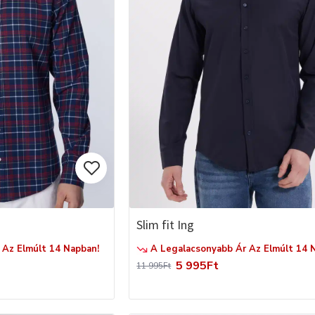
Slim fit Ing
Az Elmúlt 14 Napban!
A Legalacsonyabb Ár Az Elmúlt 14 
5 995Ft
11 995Ft