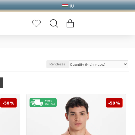
HU
Rendezés:
-50 %
-50 %