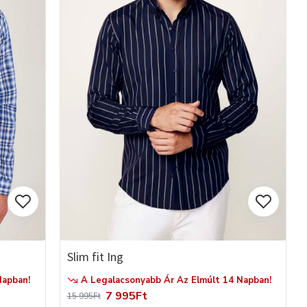
Slim fit Ing
Napban!
A Legalacsonyabb Ár Az Elmúlt 14 Napban!
7 995Ft
15 995Ft