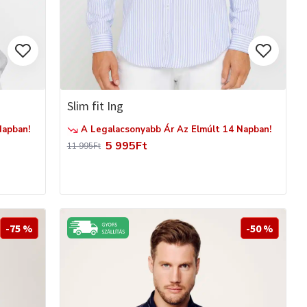
Slim fit Ing
Napban!
A Legalacsonyabb Ár Az Elmúlt 14 Napban!
5 995Ft
11 995Ft
-75 %
-50 %