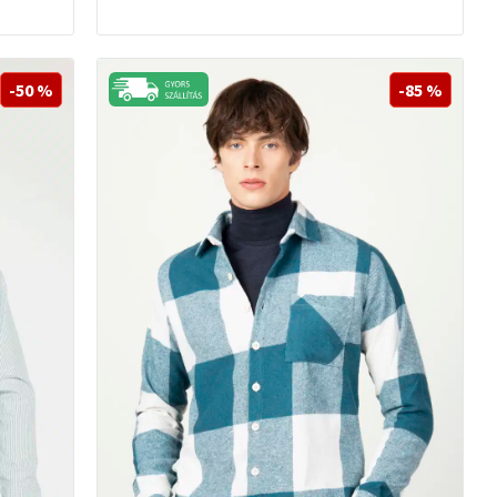
-50 %
-85 %