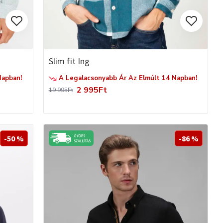
Slim fit Ing
Napban!
A Legalacsonyabb Ár Az Elmúlt 14 Napban!
2 995Ft
19 995Ft
-50 %
-86 %