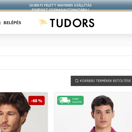
CSOMAGOD 24 ÓRÁN BELÜL FELADJUK
BELÉPÉS
KORÁBBI TERMÉKEK BETÖLTÉSE
-68 %