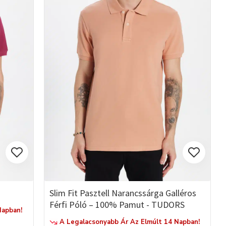
Slim Fit Pasztell Narancssárga Galléros
Férfi Póló – 100% Pamut - TUDORS
Napban!
A Legalacsonyabb Ár Az Elmúlt 14 Napban!