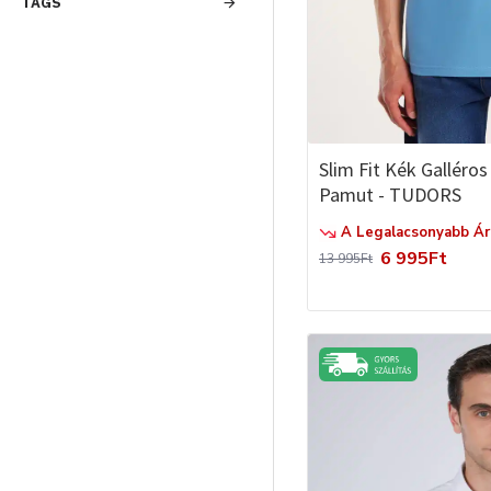
TAGS
Slim Fit Kék Galléro
Pamut - TUDORS
A Legalacsonyabb Ár 
6 995Ft
13 995Ft