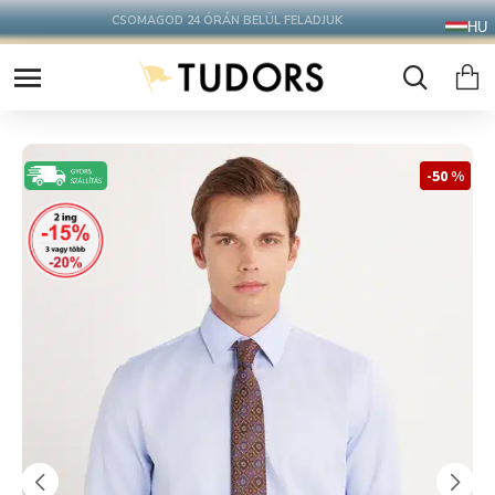
10.000 Ft FELETT INGYENES SZÁLLÍTÁS
HU
FOXPOST CSOMAGAUTOMATÁBA !
-50 %