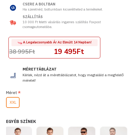
CSERE A BOLTBAN
Ha szeretnéd, boltunkban kicserélheted a termékeket.
SZÁLLÍTÁS
10 000 Ft feletti vásárlás ingyenes szállítás Foxpost
csomagautomatába.
A Legalacsonyabb Ár Az Elmúlt 14 Napban!
19 495Ft
38 995Ft
MÉRETTÁBLÁZAT
Kérlek, nézd át a mérettáblázatot, hogy megtaláld a megfelelő
méretet!
Méret
XXL
EGYÉB SZÍNEK