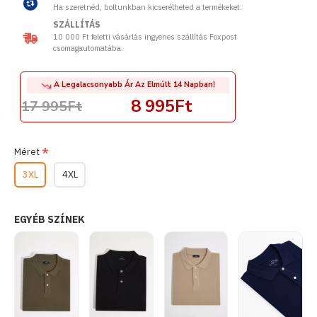
Ha szeretnéd, boltunkban kicserélheted a termékeket.
SZÁLLÍTÁS
10 000 Ft feletti vásárlás ingyenes szállítás Foxpost
csomagautomatába.
A Legalacsonyabb Ár Az Elmúlt 14 Napban!
8 995Ft
17 995Ft
Méret
3XL
4XL
EGYÉB SZÍNEK