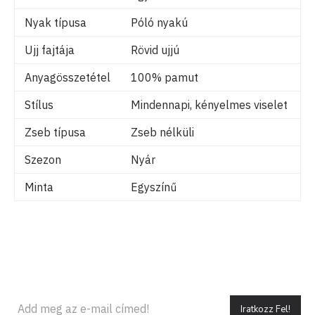
Nyak típusa
Póló nyakú
Ujj fajtája
Rövid ujjú
Anyagösszetétel
100% pamut
Stílus
Mindennapi, kényelmes viselet
Zseb típusa
Zseb nélküli
Szezon
Nyár
Minta
Egyszínű
Iratkozz Fel!