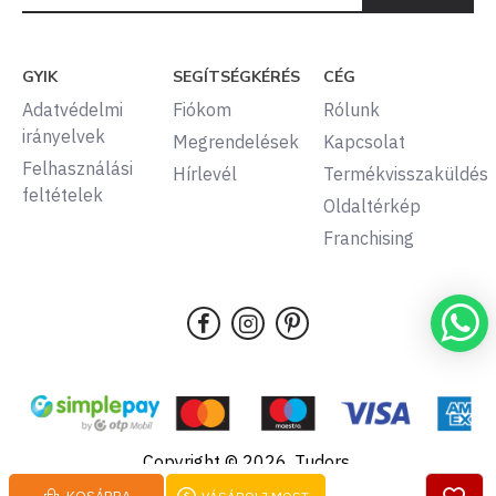
GYIK
SEGÍTSÉGKÉRÉS
CÉG
Adatvédelmi
Fiókom
Rólunk
irányelvek
Megrendelések
Kapcsolat
Felhasználási
Hírlevél
Termékvisszaküldés
feltételek
Oldaltérkép
Franchising
Copyright © 2026, Tudors,
Minden jog fenntartva.