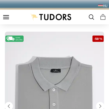
10.000 Ft FELETT INGYENES SZÁLLÍTÁS
HU
FOXPOST CSOMAGAUTOMATÁBA !
-50 %