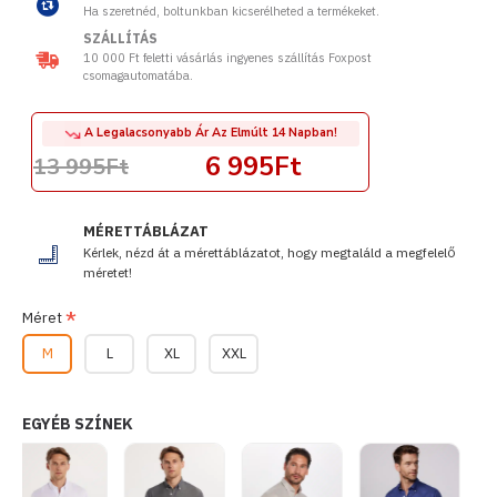
Ha szeretnéd, boltunkban kicserélheted a termékeket.
SZÁLLÍTÁS
10 000 Ft feletti vásárlás ingyenes szállítás Foxpost
csomagautomatába.
A Legalacsonyabb Ár Az Elmúlt 14 Napban!
6 995Ft
13 995Ft
MÉRETTÁBLÁZAT
Kérlek, nézd át a mérettáblázatot, hogy megtaláld a megfelelő
méretet!
Méret
M
L
XL
XXL
EGYÉB SZÍNEK