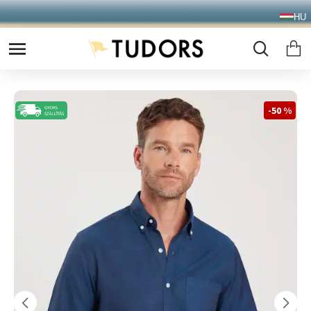
10.000 Ft FELETT INGYENES SZÁLLÍTÁS
HU
FOXPOST CSOMAGAUTOMATÁBA !
-50 %