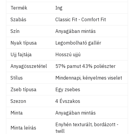
Termék
Ing
Szabás
Classic Fit - Comfort Fit
Szín
Anyagában mintás
Nyak típusa
Legombolható gallér
Ujj fajtája
Hosszú ujjú
Anyagösszetétel
57% pamut 43% poliészter
Stílus
Mindennapi, kényelmes viselet
Zseb típusa
Egy zsebes
Szezon
4 Évszakos
Minta
Anyagában mintás
Enyhén texturált, bordázott -
Minta leírás
twill