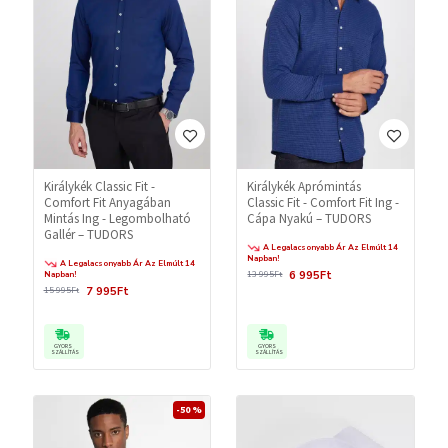
Királykék Classic Fit -
Királykék Aprómintás
Comfort Fit Anyagában
Classic Fit - Comfort Fit Ing -
Mintás Ing - Legombolható
Cápa Nyakú – TUDORS
Gallér – TUDORS
A Legalacsonyabb Ár Az Elmúlt 14
Napban!
A Legalacsonyabb Ár Az Elmúlt 14
6 995Ft
Napban!
13 995Ft
7 995Ft
15 995Ft
GYORS
GYORS
SZÁLLÍTÁS
SZÁLLÍTÁS
-50 %