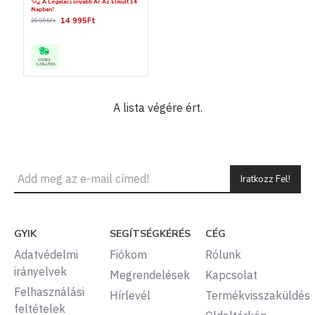
A Legalacsonyabb Ár Az Elmúlt 14
Napban!
14 995Ft
29 995Ft
GYORS
SZÁLLÍTÁS
A lista végére ért.
Iratkozz Fel!
GYIK
SEGÍTSÉGKÉRÉS
CÉG
Adatvédelmi
Fiókom
Rólunk
irányelvek
Megrendelések
Kapcsolat
Felhasználási
Hírlevél
Termékvisszaküldés
feltételek