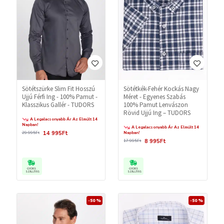
Sötétszürke Slim Fit Hosszú
Sötétkék-Fehér Kockás Nagy
Ujjú Férfi Ing - 100% Pamut -
Méret - Egyenes Szabás
Klasszikus Gallér - TUDORS
100% Pamut Lenvászon
Rövid Ujjú Ing – TUDORS
A Legalacsonyabb Ár Az Elmúlt 14
Napban!
A Legalacsonyabb Ár Az Elmúlt 14
14 995Ft
29 995Ft
Napban!
8 995Ft
17 995Ft
GYORS
GYORS
SZÁLLÍTÁS
SZÁLLÍTÁS
-50 %
-50 %