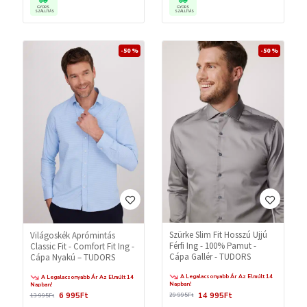
GYORS
GYORS
SZÁLLÍTÁS
SZÁLLÍTÁS
-50 %
-50 %
Szürke Slim Fit Hosszú Ujjú
Világoskék Aprómintás
Férfi Ing - 100% Pamut -
Classic Fit - Comfort Fit Ing -
Cápa Gallér - TUDORS
Cápa Nyakú – TUDORS
A Legalacsonyabb Ár Az Elmúlt 14
A Legalacsonyabb Ár Az Elmúlt 14
Napban!
Napban!
14 995Ft
6 995Ft
29 995Ft
13 995Ft