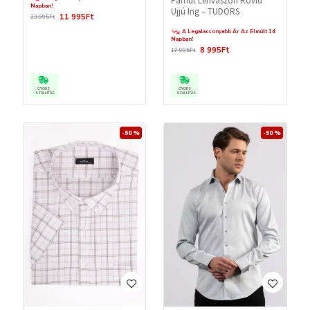
Pamut Lenvászon Rövid
Napban!
Ujjú Ing – TUDORS
11 995Ft
23 995Ft
A Legalacsonyabb Ár Az Elmúlt 14
Napban!
8 995Ft
17 995Ft
GYORS
GYORS
SZÁLLÍTÁS
SZÁLLÍTÁS
-50 %
-50 %