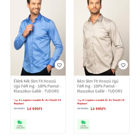
Élénk Kék Slim Fit Hosszú
Bézs Slim Fit Hosszú Ujjú
Ujjú Férfi Ing - 100% Pamut -
Férfi Ing - 100% Pamut -
Klasszikus Gallér - TUDORS
Klasszikus Gallér - TUDORS
A Legalacsonyabb Ár Az Elmúlt 14
A Legalacsonyabb Ár Az Elmúlt 14
Napban!
Napban!
14 995Ft
14 995Ft
29 995Ft
29 995Ft
GYORS
GYORS
SZÁLLÍTÁS
SZÁLLÍTÁS