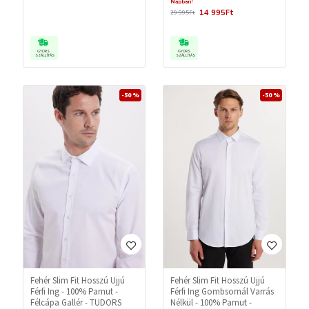
Napban!
14 995Ft
29 995Ft
GYORS
GYORS
SZÁLLÍTÁS
SZÁLLÍTÁS
-50 %
-50 %
Fehér Slim Fit Hosszú Ujjú
Fehér Slim Fit Hosszú Ujjú
Férfi Ing - 100% Pamut -
Férfi Ing Gombsornál Varrás
Félcápa Gallér - TUDORS
Nélkül - 100% Pamut -