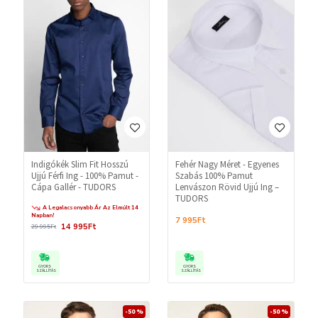
Indigókék Slim Fit Hosszú
Fehér Nagy Méret - Egyenes
Ujjú Férfi Ing - 100% Pamut -
Szabás 100% Pamut
Cápa Gallér - TUDORS
Lenvászon Rövid Ujjú Ing –
TUDORS
A Legalacsonyabb Ár Az Elmúlt 14
Napban!
7 995Ft
14 995Ft
29 995Ft
GYORS
GYORS
SZÁLLÍTÁS
SZÁLLÍTÁS
-50 %
-50 %