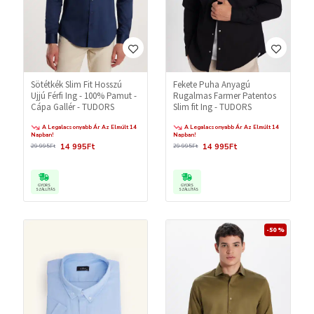
Sötétkék Slim Fit Hosszú
Fekete Puha Anyagú
Ujjú Férfi Ing - 100% Pamut -
Rugalmas Farmer Patentos
Cápa Gallér - TUDORS
Slim fit Ing - TUDORS
A Legalacsonyabb Ár Az Elmúlt 14
A Legalacsonyabb Ár Az Elmúlt 14
Napban!
Napban!
14 995Ft
14 995Ft
29 995Ft
29 995Ft
GYORS
GYORS
SZÁLLÍTÁS
SZÁLLÍTÁS
-50 %