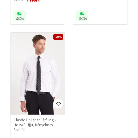
7 995Ft
15 995Ft
GYORS
GYORS
SZÁLLÍTÁS
SZÁLLÍTÁS
-50 %
Classic Fit Fehér Férfi Ing –
Hosszú Ujjú, Kényelmes
Szabás