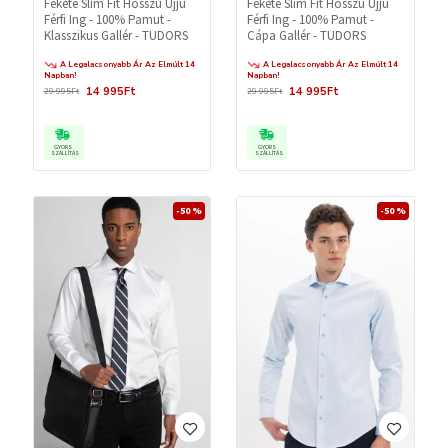
Fekete Slim Fit Hosszú Ujjú
Fekete Slim Fit Hosszú Ujjú
Férfi Ing - 100% Pamut -
Férfi Ing - 100% Pamut -
Cápa Gallér - TUDORS
Klasszikus Gallér - TUDORS
A Legalacsonyabb Ár Az Elmúlt 14
A Legalacsonyabb Ár Az Elmúlt 14
Napban!
Napban!
14 995Ft
14 995Ft
29 995Ft
29 995Ft
GYORS
GYORS
SZÁLLÍTÁS
SZÁLLÍTÁS
-50 %
-50 %