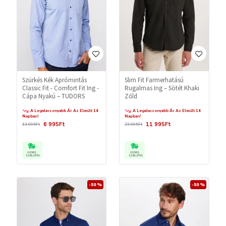
Szürkés Kék Aprómintás
Slim Fit Farmerhatású
Classic Fit - Comfort Fit Ing -
Rugalmas Ing – Sötét Khaki
Cápa Nyakú – TUDORS
Zőld
A Legalacsonyabb Ár Az Elmúlt 14
A Legalacsonyabb Ár Az Elmúlt 14
Napban!
Napban!
6 995Ft
11 995Ft
13 995Ft
23 995Ft
GYORS
GYORS
SZÁLLÍTÁS
SZÁLLÍTÁS
-50 %
-50 %