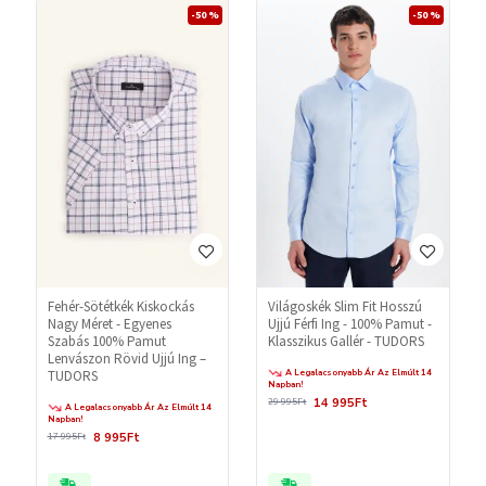
-50 %
-50 %
Fehér-Sötétkék Kiskockás
Világoskék Slim Fit Hosszú
Nagy Méret - Egyenes
Ujjú Férfi Ing - 100% Pamut -
Szabás 100% Pamut
Klasszikus Gallér - TUDORS
Lenvászon Rövid Ujjú Ing –
A Legalacsonyabb Ár Az Elmúlt 14
TUDORS
Napban!
14 995Ft
29 995Ft
A Legalacsonyabb Ár Az Elmúlt 14
Napban!
8 995Ft
17 995Ft