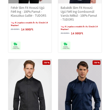
Fehér Slim Fit Hosszú Ujjú
Babakék Slim Fit Hosszú
Férfi Ing - 100% Pamut -
Ujjú Férfi Ing Gombsornál
Klasszikus Gallér - TUDORS
Varrás Nélkül - 100% Pamut
- TUDORS
A Legalacsonyabb Ár Az Elmúlt 14
Napban!
A Legalacsonyabb Ár Az Elmúlt 14
14 995Ft
29 995Ft
Napban!
14 995Ft
29 995Ft
GYORS
GYORS
SZÁLLÍTÁS
SZÁLLÍTÁS
-50 %
-50 %