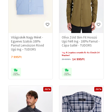
Világoskék Nagy Méret -
Olíva Zöld Slim Fit Hosszú
Egyenes Szabás 100%
Ujjú Férfi Ing - 100% Pamut -
Pamut Lenvászon Rövid
Cápa Gallér - TUDORS
Ujjú Ing – TUDORS
A Legalacsonyabb Ár Az Elmúlt 14
Napban!
7 995Ft
14 995Ft
29 995Ft
GYORS
GYORS
SZÁLLÍTÁS
SZÁLLÍTÁS
-50 %
-50 %