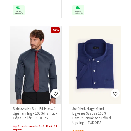
GYORS
GYORS
SZÁLLÍTÁS
SZÁLLÍTÁS
-50 %
Sötétszürke Slim Fit Hosszú
Sötétkék Nagy Méret -
Ujjú Férfi Ing - 100% Pamut -
Egyenes Szabás 100%
Cápa Gallér - TUDORS
Pamut Lenvászon Rövid
Ujjú Ing – TUDORS
A Legalacsonyabb Ár Az Elmúlt 14
Napban!