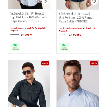
Világoskék Slim Fit Hosszú
Sötétkék Slim Fit Hosszú
Ujjú Férfi Ing - 100% Pamut -
Ujjú Férfi Ing - 100% Pamut -
Cápa Gallér - TUDORS
Cápa Gallér - TUDORS
A Legalacsonyabb Ár Az Elmúlt 14
A Legalacsonyabb Ár Az Elmúlt 14
Napban!
Napban!
14 995Ft
14 995Ft
29 995Ft
29 995Ft
GYORS
GYORS
SZÁLLÍTÁS
SZÁLLÍTÁS
-50 %
-50 %