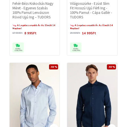
Fehér-Bézs Kiskockás Nagy
Világosszürke - Ezüst Slim
Méret - Egyenes Szabás
Fit Hosszú Ujjú Férfi Ing -
100% Pamut Lenvászon
100% Pamut - Cápa Gallér -
Rövid Ujjú Ing – TUDORS
TUDORS
A Legalacsonyabb Ár Az Elmúlt 14
A Legalacsonyabb Ár Az Elmúlt 14
Napban!
Napban!
8 995Ft
14 995Ft
17 995Ft
29 995Ft
GYORS
GYORS
SZÁLLÍTÁS
SZÁLLÍTÁS
-50 %
-50 %