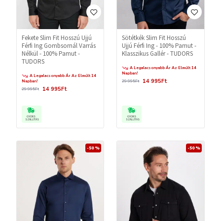
Fekete Slim Fit Hosszú Ujjú
Sötétkék Slim Fit Hosszú
Férfi Ing Gombsornál Varrás
Ujjú Férfi Ing - 100% Pamut -
Nélkül - 100% Pamut -
Klasszikus Gallér - TUDORS
TUDORS
A Legalacsonyabb Ár Az Elmúlt 14
Napban!
A Legalacsonyabb Ár Az Elmúlt 14
14 995Ft
Napban!
29 995Ft
14 995Ft
29 995Ft
GYORS
GYORS
SZÁLLÍTÁS
SZÁLLÍTÁS
-50 %
-50 %