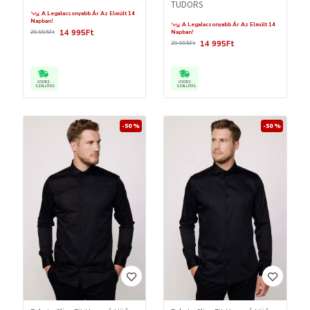
TUDORS
A Legalacsonyabb Ár Az Elmúlt 14
Napban!
A Legalacsonyabb Ár Az Elmúlt 14
14 995Ft
29 995Ft
Napban!
14 995Ft
29 995Ft
GYORS
GYORS
SZÁLLÍTÁS
SZÁLLÍTÁS
-50 %
-50 %