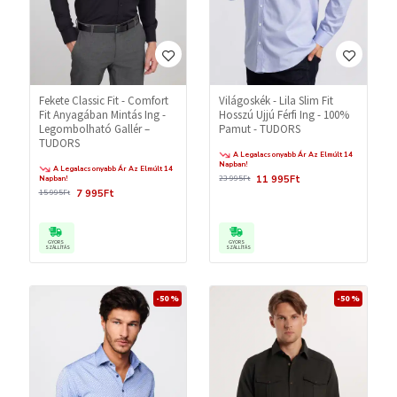
Fekete Classic Fit - Comfort
Világoskék - Lila Slim Fit
Fit Anyagában Mintás Ing -
Hosszú Ujjú Férfi Ing - 100%
Legombolható Gallér –
Pamut - TUDORS
TUDORS
A Legalacsonyabb Ár Az Elmúlt 14
Napban!
A Legalacsonyabb Ár Az Elmúlt 14
11 995Ft
Napban!
23 995Ft
7 995Ft
15 995Ft
GYORS
GYORS
SZÁLLÍTÁS
SZÁLLÍTÁS
-50 %
-50 %