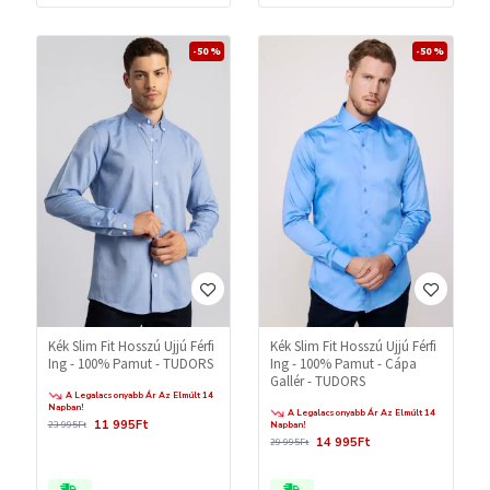
-50 %
-50 %
Kék Slim Fit Hosszú Ujjú Férfi
Kék Slim Fit Hosszú Ujjú Férfi
Ing - 100% Pamut - TUDORS
Ing - 100% Pamut - Cápa
Gallér - TUDORS
A Legalacsonyabb Ár Az Elmúlt 14
Napban!
A Legalacsonyabb Ár Az Elmúlt 14
11 995Ft
23 995Ft
Napban!
14 995Ft
29 995Ft