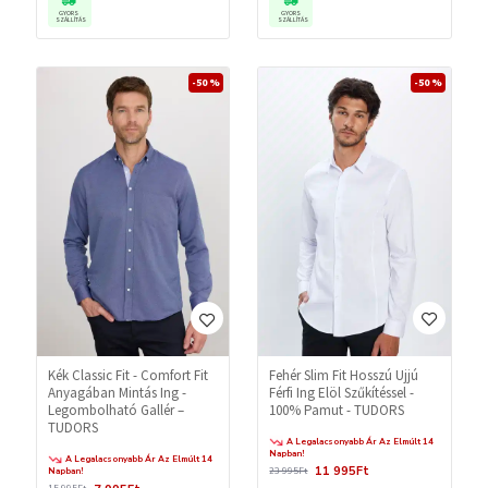
GYORS
GYORS
SZÁLLÍTÁS
SZÁLLÍTÁS
-50 %
-50 %
Fehér Slim Fit Hosszú Ujjú
Kék Classic Fit - Comfort Fit
Férfi Ing Elöl Szűkítéssel -
Anyagában Mintás Ing -
100% Pamut - TUDORS
Legombolható Gallér –
TUDORS
A Legalacsonyabb Ár Az Elmúlt 14
Napban!
A Legalacsonyabb Ár Az Elmúlt 14
11 995Ft
23 995Ft
Napban!