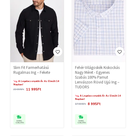
Slim Fit Farmerhatású
Fehér-Világoskék Kiskockás
Rugalmas Ing – Fekete
Nagy Méret - Egyenes
Szabás 100% Pamut
A Legalacsonyabb Ár Az Elmúlt 14
Lenvászon Rövid Ujjú Ing –
Napban!
TUDORS
11 995Ft
23 995Ft
A Legalacsonyabb Ár Az Elmúlt 14
Napban!
8 995Ft
17 995Ft
GYORS
GYORS
SZÁLLÍTÁS
SZÁLLÍTÁS