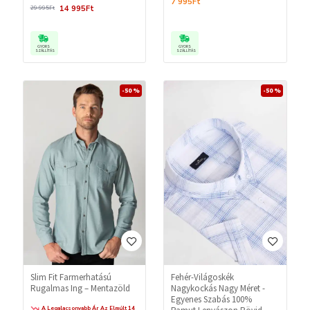
7 995Ft
14 995Ft
29 995Ft
GYORS
GYORS
SZÁLLÍTÁS
SZÁLLÍTÁS
-50 %
-50 %
Slim Fit Farmerhatású
Fehér-Világoskék
Rugalmas Ing – Mentazöld
Nagykockás Nagy Méret -
Egyenes Szabás 100%
A Legalacsonyabb Ár Az Elmúlt 14