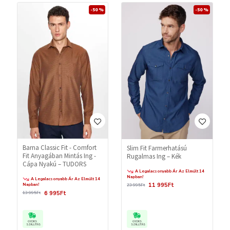
-50 %
-50 %
Barna Classic Fit - Comfort
Slim Fit Farmerhatású
Fit Anyagában Mintás Ing -
Rugalmas Ing – Kék
Cápa Nyakú – TUDORS
A Legalacsonyabb Ár Az Elmúlt 14
Napban!
A Legalacsonyabb Ár Az Elmúlt 14
11 995Ft
Napban!
23 995Ft
6 995Ft
13 995Ft
GYORS
GYORS
SZÁLLÍTÁS
SZÁLLÍTÁS