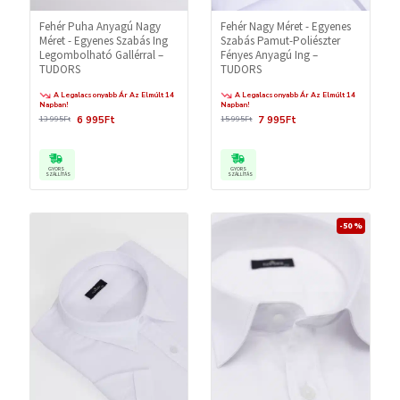
Fehér Puha Anyagú Nagy
Fehér Nagy Méret - Egyenes
Méret - Egyenes Szabás Ing
Szabás Pamut-Poliészter
Legombolható Gallérral –
Fényes Anyagú Ing –
TUDORS
TUDORS
A Legalacsonyabb Ár Az Elmúlt 14
A Legalacsonyabb Ár Az Elmúlt 14
Napban!
Napban!
6 995Ft
7 995Ft
13 995Ft
15 995Ft
GYORS
GYORS
SZÁLLÍTÁS
SZÁLLÍTÁS
-50 %