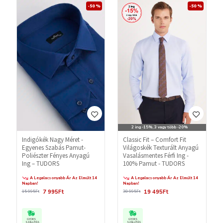
-50 %
-50 %
2 ing -15%, 3 vagy több -20%
Indigókék Nagy Méret -
Classic Fit – Comfort Fit
Egyenes Szabás Pamut-
Világoskék Texturált Anyagú
Poliészter Fényes Anyagú
Vasalásmentes Férfi Ing -
Ing – TUDORS
100% Pamut - TUDORS
A Legalacsonyabb Ár Az Elmúlt 14
A Legalacsonyabb Ár Az Elmúlt 14
Napban!
Napban!
7 995Ft
19 495Ft
15 995Ft
38 995Ft
GYORS
GYORS
SZÁLLÍTÁS
SZÁLLÍTÁS