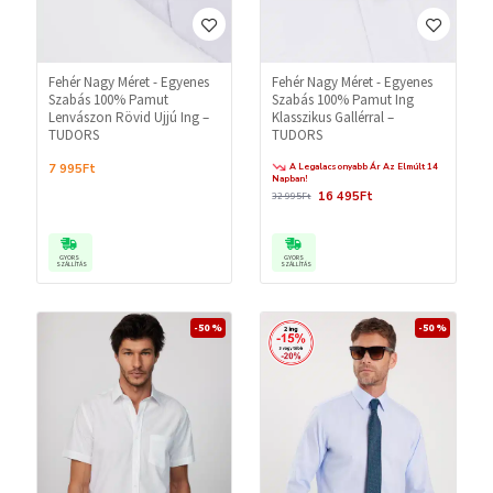
Fehér Nagy Méret - Egyenes
Fehér Nagy Méret - Egyenes
Szabás 100% Pamut
Szabás 100% Pamut Ing
Lenvászon Rövid Ujjú Ing –
Klasszikus Gallérral –
TUDORS
TUDORS
A Legalacsonyabb Ár Az Elmúlt 14
7 995Ft
Napban!
16 495Ft
32 995Ft
GYORS
GYORS
SZÁLLÍTÁS
SZÁLLÍTÁS
-50 %
-50 %