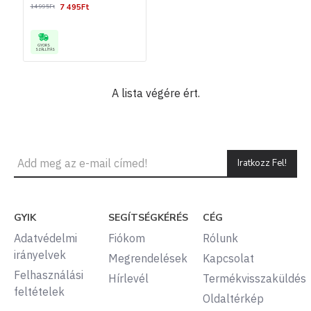
7 495Ft
14 995Ft
GYORS
SZÁLLÍTÁS
A lista végére ért.
Iratkozz Fel!
GYIK
SEGÍTSÉGKÉRÉS
CÉG
Adatvédelmi
Fiókom
Rólunk
irányelvek
Megrendelések
Kapcsolat
Felhasználási
Hírlevél
Termékvisszaküldés
feltételek
Oldaltérkép