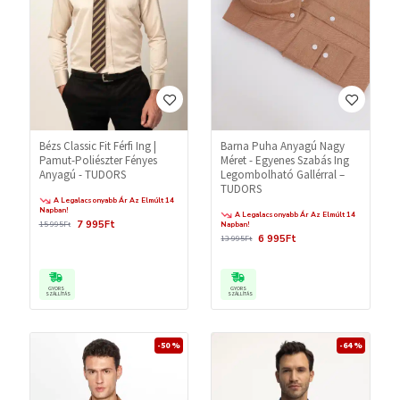
Bézs Classic Fit Férfi Ing |
Barna Puha Anyagú Nagy
Pamut-Poliészter Fényes
Méret - Egyenes Szabás Ing
Anyagú - TUDORS
Legombolható Gallérral –
TUDORS
A Legalacsonyabb Ár Az Elmúlt 14
Napban!
A Legalacsonyabb Ár Az Elmúlt 14
7 995Ft
15 995Ft
Napban!
6 995Ft
13 995Ft
GYORS
GYORS
SZÁLLÍTÁS
SZÁLLÍTÁS
-50 %
-64 %