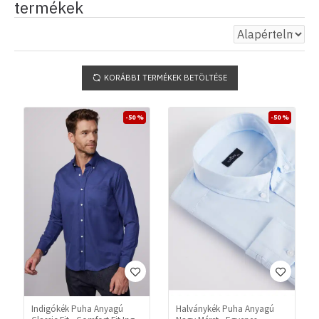
termékek
KORÁBBI TERMÉKEK BETÖLTÉSE
-50 %
-50 %
Indigókék Puha Anyagú
Halványkék Puha Anyagú