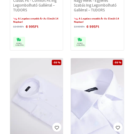
Classic Fit - Comfort Fit Ing
Nagy Méret - Egyenes
Legombolható Gallérral –
Szabás Ing Legombolható
TUDORS
Gallérral – TUDORS
A Legalacsonyabb Ár Az Elmúlt 14
A Legalacsonyabb Ár Az Elmúlt 14
Napban!
Napban!
6 995Ft
6 995Ft
13 995Ft
13 995Ft
GYORS
GYORS
SZÁLLÍTÁS
SZÁLLÍTÁS
-50 %
-50 %