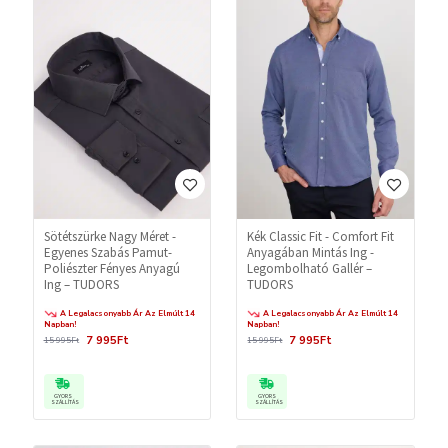
Sötétszürke Nagy Méret -
Kék Classic Fit - Comfort Fit
Egyenes Szabás Pamut-
Anyagában Mintás Ing -
Poliészter Fényes Anyagú
Legombolható Gallér –
Ing – TUDORS
TUDORS
A Legalacsonyabb Ár Az Elmúlt 14
A Legalacsonyabb Ár Az Elmúlt 14
Napban!
Napban!
7 995Ft
7 995Ft
15 995Ft
15 995Ft
GYORS
GYORS
SZÁLLÍTÁS
SZÁLLÍTÁS