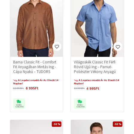
Barna Classic Fit - Comfort
Világoskék Classic Fit Férfi
Fit Anyagában Mintás Ing -
Rövid Ujjú Ing – Pamut-
Cápa Nyakú – TUDORS
Poliészter Vékony Anyagú
A Legalacsonyabb Ár Az Elmúlt 14
A Legalacsonyabb Ár Az Elmúlt 14
Napban!
Napban!
6 995Ft
4 995Ft
13 995Ft
13 995Ft
GYORS
GYORS
SZÁLLÍTÁS
SZÁLLÍTÁS
-50 %
-50 %