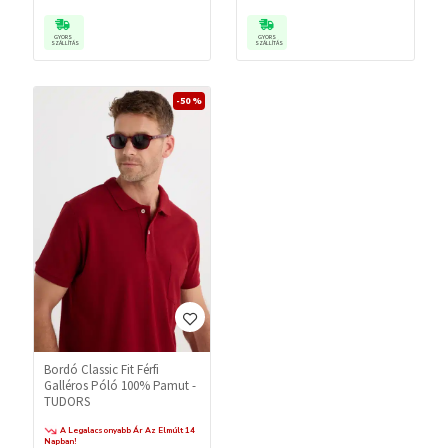
GYORS
GYORS
SZÁLLÍTÁS
SZÁLLÍTÁS
-50 %
Bordó Classic Fit Férfi
Galléros Póló 100% Pamut -
TUDORS
A Legalacsonyabb Ár Az Elmúlt 14
Napban!