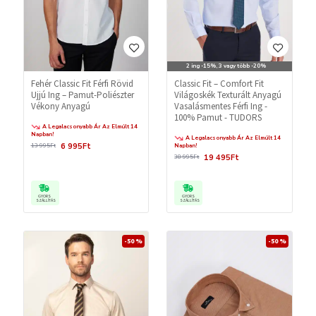
2 ing -15%, 3 vagy több -20%
Fehér Classic Fit Férfi Rövid
Classic Fit – Comfort Fit
Ujjú Ing – Pamut-Poliészter
Világoskék Texturált Anyagú
Vékony Anyagú
Vasalásmentes Férfi Ing -
100% Pamut - TUDORS
A Legalacsonyabb Ár Az Elmúlt 14
Napban!
A Legalacsonyabb Ár Az Elmúlt 14
6 995Ft
13 995Ft
Napban!
19 495Ft
38 995Ft
GYORS
GYORS
SZÁLLÍTÁS
SZÁLLÍTÁS
-50 %
-50 %