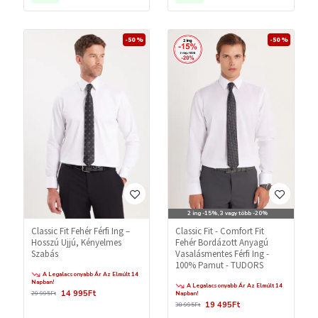
-50 %
-50 %
2 ing -15%, 3 vagy több -20%
Classic Fit Fehér Férfi Ing –
Classic Fit - Comfort Fit
Hosszú Ujjú, Kényelmes
Fehér Bordázott Anyagú
Szabás
Vasalásmentes Férfi Ing -
100% Pamut - TUDORS
A Legalacsonyabb Ár Az Elmúlt 14
Napban!
A Legalacsonyabb Ár Az Elmúlt 14
14 995Ft
29 995Ft
Napban!
19 495Ft
38 995Ft