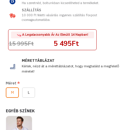
Ha szeretnéd, boltunkban kicserélheted a termékeket.
SZÁLLÍTÁS
10 000 Ft feletti vásárlás ingyenes szállítás Foxpost
csomagautomatába.
A Legalacsonyabb Ár Az Elmúlt 14 Napban!
5 495Ft
15 995Ft
MÉRETTÁBLÁZAT
Kérlek, nézd át a mérettáblázatot, hogy megtaláld a megfelelő
méretet!
Méret
M
L
EGYÉB SZÍNEK