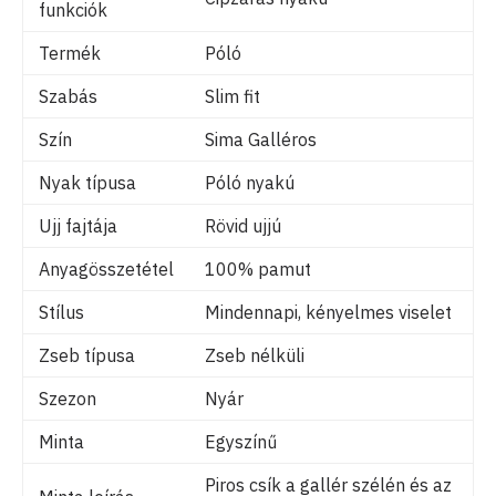
funkciók
Termék
Póló
Szabás
Slim fit
Szín
Sima Galléros
Nyak típusa
Póló nyakú
Ujj fajtája
Rövid ujjú
Anyagösszetétel
100% pamut
Stílus
Mindennapi, kényelmes viselet
Zseb típusa
Zseb nélküli
Szezon
Nyár
Minta
Egyszínű
Piros csík a gallér szélén és az