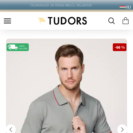
10.000 Ft FELETT INGYENES SZÁLLÍTÁS
HU
FOXPOST CSOMAGAUTOMATÁBA !
-66 %