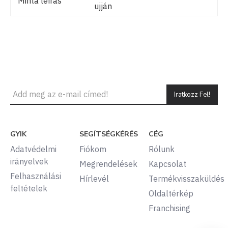
Minta leírás
ujján
Iratkozz Fel!
GYIK
SEGÍTSÉGKÉRÉS
CÉG
Adatvédelmi
Fiókom
Rólunk
irányelvek
Megrendelések
Kapcsolat
Felhasználási
Hírlevél
Termékvisszaküldés
feltételek
Oldaltérkép
Franchising