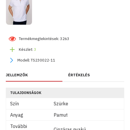
Termékmegtekintések: 3263
Készlet:
3
Modell:
TS230022-11
JELLEMZŐK
ÉRTÉKELÉS
TULAJDONSÁGOK
Szín
Szürke
Anyag
Pamut
További
Cipzáras nyakú