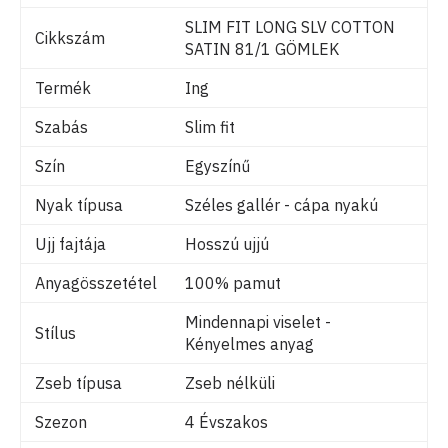
SLIM FIT LONG SLV COTTON
Cikkszám
SATIN 81/1 GÖMLEK
Termék
Ing
Szabás
Slim fit
Szín
Egyszínű
Nyak típusa
Széles gallér - cápa nyakú
Ujj fajtája
Hosszú ujjú
Anyagösszetétel
100% pamut
Mindennapi viselet -
Stílus
Kényelmes anyag
Zseb típusa
Zseb nélküli
Szezon
4 Évszakos