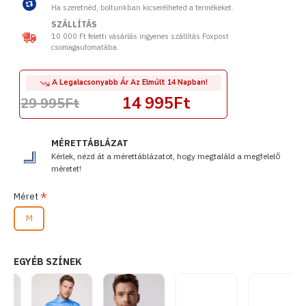
Ha szeretnéd, boltunkban kicserélheted a termékeket.
SZÁLLÍTÁS
10 000 Ft feletti vásárlás ingyenes szállítás Foxpost
csomagautomatába.
A Legalacsonyabb Ár Az Elmúlt 14 Napban!
14 995Ft
29 995Ft
MÉRETTÁBLÁZAT
Kérlek, nézd át a mérettáblázatot, hogy megtaláld a megfelelő
méretet!
Méret
M
EGYÉB SZÍNEK