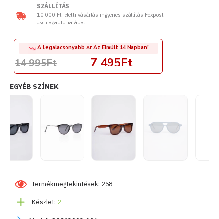
SZÁLLÍTÁS
10 000 Ft feletti vásárlás ingyenes szállítás Foxpost
csomagautomatába.
A Legalacsonyabb Ár Az Elmúlt 14 Napban!
7 495Ft
14 995Ft
EGYÉB SZÍNEK
Termékmegtekintések: 258
Készlet:
2