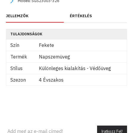
Modell:
SGS23003-326
JELLEMZŐK
ÉRTÉKELÉS
TULAJDONSÁGOK
Szín
Fekete
Termék
Napszemüveg
Stílus
Különleges kialakítás - Védőüveg
Szezon
4 Évszakos
Iratkozz Fel!