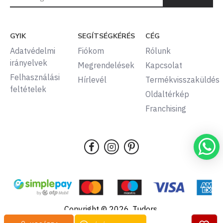
GYIK
SEGÍTSÉGKÉRÉS
CÉG
Adatvédelmi
Fiókom
Rólunk
irányelvek
Megrendelések
Kapcsolat
Felhasználási
Hírlevél
Termékvisszaküldés
feltételek
Oldaltérkép
Franchising
Copyright © 2026, Tudors,
Minden jog fenntartva.