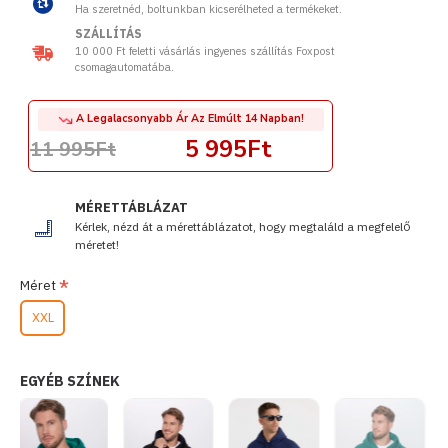
Ha szeretnéd, boltunkban kicserélheted a termékeket.
SZÁLLÍTÁS
10 000 Ft feletti vásárlás ingyenes szállítás Foxpost
csomagautomatába.
A Legalacsonyabb Ár Az Elmúlt 14 Napban!
5 995Ft
11 995Ft
MÉRETTÁBLÁZAT
Kérlek, nézd át a mérettáblázatot, hogy megtaláld a megfelelő
méretet!
Méret
XXL
EGYÉB SZÍNEK