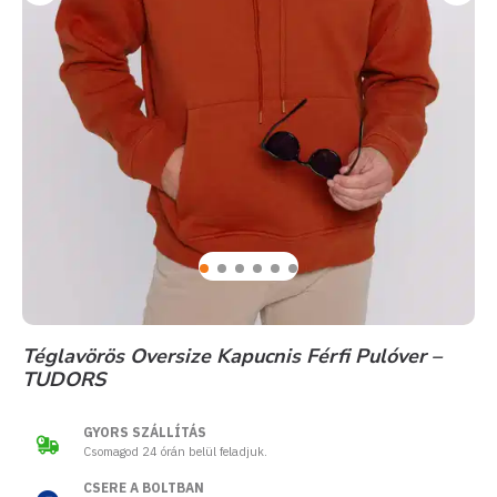
Téglavörös Oversize Kapucnis Férfi Pulóver –
TUDORS
GYORS SZÁLLÍTÁS
Csomagod 24 órán belül feladjuk.
CSERE A BOLTBAN