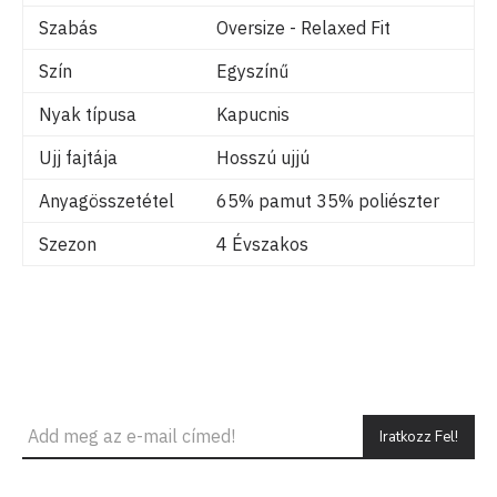
Szabás
Oversize - Relaxed Fit
Szín
Egyszínű
Nyak típusa
Kapucnis
Ujj fajtája
Hosszú ujjú
Anyagösszetétel
65% pamut 35% poliészter
Szezon
4 Évszakos
Iratkozz Fel!