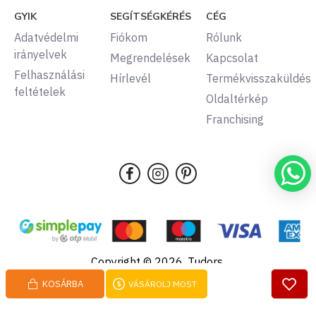
GYIK
SEGÍTSÉGKÉRÉS
CÉG
Adatvédelmi
Fiókom
Rólunk
irányelvek
Megrendelések
Kapcsolat
Felhasználási
Hírlevél
Termékvisszaküldés
feltételek
Oldaltérkép
Franchising
Copyright © 2026, Tudors,
Minden jog fenntartva.
KOSÁRBA
VÁSÁROLJ MOST