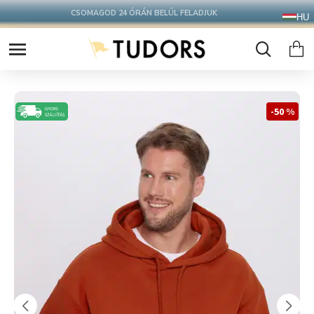
10.000 Ft FELETT INGYENES SZÁLLÍTÁS
HU
FOXPOST CSOMAGAUTOMATÁBA !
CSOMAGOD 24 ÓRÁN BELÜL FELADJUK
-50 %