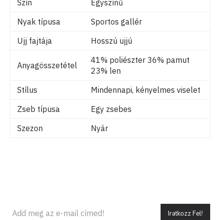
Szín
Egyszínű
Nyak típusa
Sportos gallér
Ujj fajtája
Hosszú ujjú
41% poliészter 36% pamut
Anyagösszetétel
23% len
Stílus
Mindennapi, kényelmes viselet
Zseb típusa
Egy zsebes
Szezon
Nyár
Iratkozz Fel!