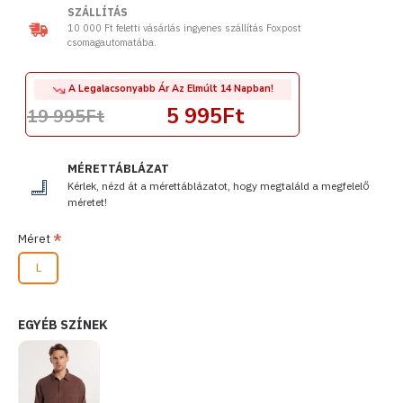
SZÁLLÍTÁS
10 000 Ft feletti vásárlás ingyenes szállítás Foxpost
csomagautomatába.
A Legalacsonyabb Ár Az Elmúlt 14 Napban!
5 995Ft
19 995Ft
MÉRETTÁBLÁZAT
Kérlek, nézd át a mérettáblázatot, hogy megtaláld a megfelelő
méretet!
Méret
L
EGYÉB SZÍNEK