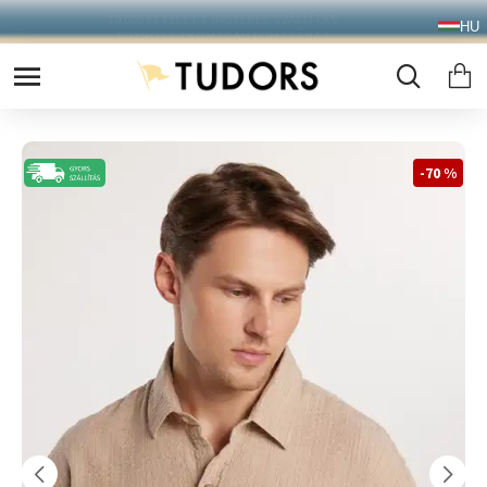
10.000 Ft FELETT INGYENES SZÁLLÍTÁS
HU
FOXPOST CSOMAGAUTOMATÁBA !
-70 %