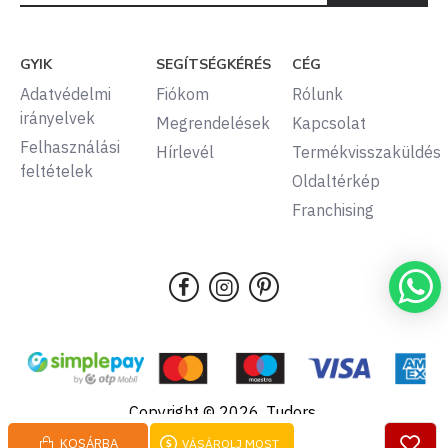
GYIK
SEGÍTSÉGKÉRÉS
CÉG
Adatvédelmi
Fiókom
Rólunk
irányelvek
Megrendelések
Kapcsolat
Felhasználási
Hírlevél
Termékvisszaküldés
feltételek
Oldaltérkép
Franchising
Copyright © 2026, Tudors,
Minden jog fenntartva.
KOSÁRBA
VÁSÁROLJ MOST