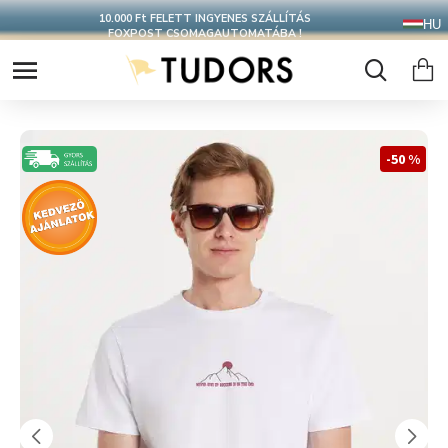
10.000 Ft FELETT INGYENES SZÁLLÍTÁS
HU
FOXPOST CSOMAGAUTOMATÁBA !
-50 %