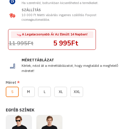
Ha szeretnéd, boltunkban kicserélheted a termékeket.
SZÁLLÍTÁS
10 000 Ft feletti vásárlás ingyenes szállítás Foxpost
csomagautomatába.
A Legalacsonyabb Ár Az Elmúlt 14 Napban!
5 995Ft
11 995Ft
MÉRETTÁBLÁZAT
Kérlek, nézd át a mérettáblázatot, hogy megtaláld a megfelelő
méretet!
Méret
S
M
L
XL
XXL
EGYÉB SZÍNEK