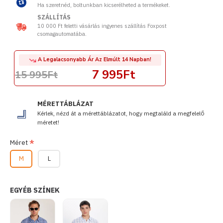
Ha szeretnéd, boltunkban kicserélheted a termékeket.
SZÁLLÍTÁS
10 000 Ft feletti vásárlás ingyenes szállítás Foxpost
csomagautomatába.
A Legalacsonyabb Ár Az Elmúlt 14 Napban!
7 995Ft
15 995Ft
MÉRETTÁBLÁZAT
Kérlek, nézd át a mérettáblázatot, hogy megtaláld a megfelelő
méretet!
Méret
M
L
EGYÉB SZÍNEK