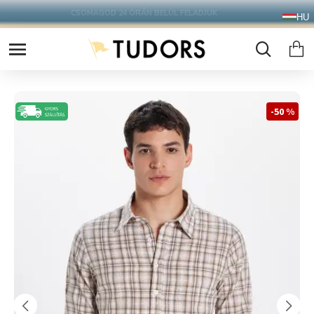
10.000 Ft FELETT INGYENES SZÁLLÍTÁS
HU
FOXPOST CSOMAGAUTOMATÁBA !
-50 %