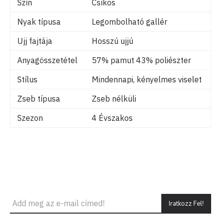
Szín
Csíkos
Nyak típusa
Legombolható gallér
Ujj fajtája
Hosszú ujjú
Anyagösszetétel
57% pamut 43% poliészter
Stílus
Mindennapi, kényelmes viselet
Zseb típusa
Zseb nélküli
Szezon
4 Évszakos
Iratkozz Fel!