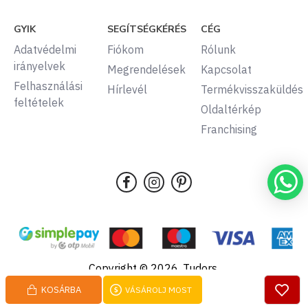
GYIK
SEGÍTSÉGKÉRÉS
CÉG
Adatvédelmi
Fiókom
Rólunk
irányelvek
Megrendelések
Kapcsolat
Felhasználási
Hírlevél
Termékvisszaküldés
feltételek
Oldaltérkép
Franchising
Copyright © 2026, Tudors,
Minden jog fenntartva.
KOSÁRBA
VÁSÁROLJ MOST