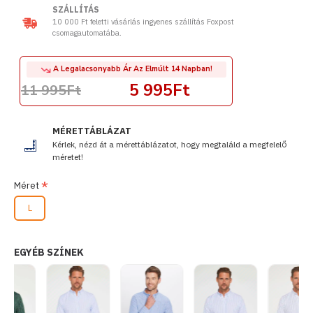
SZÁLLÍTÁS
10 000 Ft feletti vásárlás ingyenes szállítás Foxpost
csomagautomatába.
A Legalacsonyabb Ár Az Elmúlt 14 Napban!
5 995Ft
11 995Ft
MÉRETTÁBLÁZAT
Kérlek, nézd át a mérettáblázatot, hogy megtaláld a megfelelő
méretet!
Méret
L
EGYÉB SZÍNEK