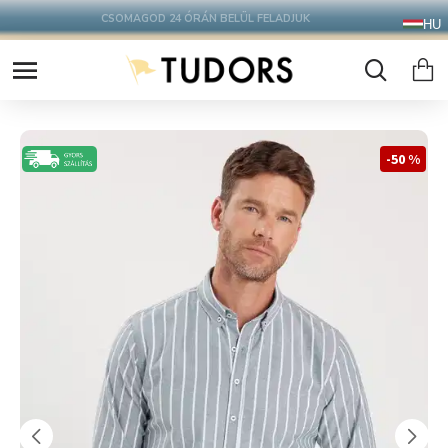
10.000 Ft FELETT INGYENES SZÁLLÍTÁS
HU
FOXPOST CSOMAGAUTOMATÁBA !
-50 %