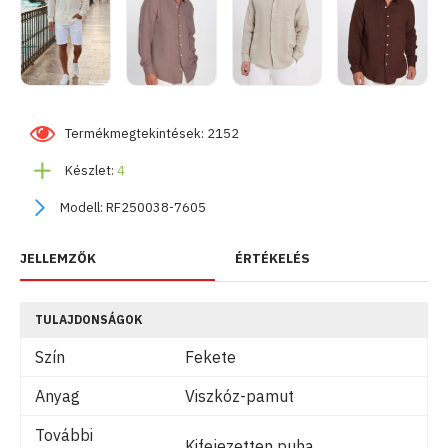
Termékmegtekintések: 2152
Készlet:
4
Modell:
RF250038-7605
JELLEMZŐK
ÉRTÉKELÉS
TULAJDONSÁGOK
Szín
Fekete
Anyag
Viszkóz-pamut
További
Kifejezetten puha