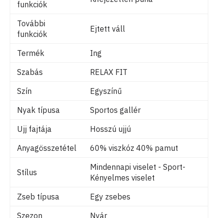
funkciók
További
Ejtett váll
funkciók
Termék
Ing
Szabás
RELAX FIT
Szín
Egyszínű
Nyak típusa
Sportos gallér
Ujj fajtája
Hosszú ujjú
Anyagösszetétel
60% viszkóz 40% pamut
Mindennapi viselet - Sport-
Stílus
Kényelmes viselet
Zseb típusa
Egy zsebes
Szezon
Nyár