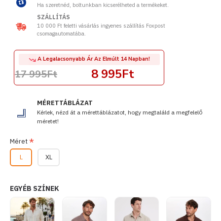
Ha szeretnéd, boltunkban kicserélheted a termékeket.
SZÁLLÍTÁS
10 000 Ft feletti vásárlás ingyenes szállítás Foxpost
csomagautomatába.
A Legalacsonyabb Ár Az Elmúlt 14 Napban!
8 995Ft
17 995Ft
MÉRETTÁBLÁZAT
Kérlek, nézd át a mérettáblázatot, hogy megtaláld a megfelelő
méretet!
Méret
L
XL
EGYÉB SZÍNEK