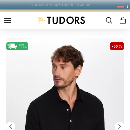
10.000 Ft FELETT INGYENES SZÁLLÍTÁS
HU
FOXPOST CSOMAGAUTOMATÁBA !
-50 %