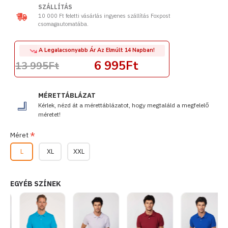
SZÁLLÍTÁS
10 000 Ft feletti vásárlás ingyenes szállítás Foxpost
csomagautomatába.
A Legalacsonyabb Ár Az Elmúlt 14 Napban!
6 995Ft
13 995Ft
MÉRETTÁBLÁZAT
Kérlek, nézd át a mérettáblázatot, hogy megtaláld a megfelelő
méretet!
Méret
L
XL
XXL
EGYÉB SZÍNEK