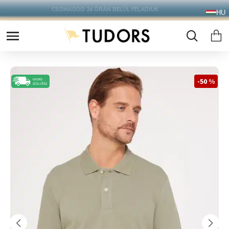
10.000 Ft FELETT INGYENES SZÁLLÍTÁS
HU
FOXPOST CSOMAGAUTOMATÁBA !
-50 %