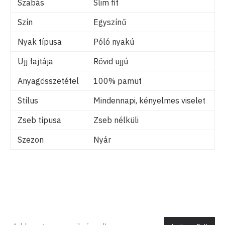
Szabás
Slim fit
Szín
Egyszínű
Nyak típusa
Póló nyakú
Ujj fajtája
Rövid ujjú
Anyagösszetétel
100% pamut
Stílus
Mindennapi, kényelmes viselet
Zseb típusa
Zseb nélküli
Szezon
Nyár