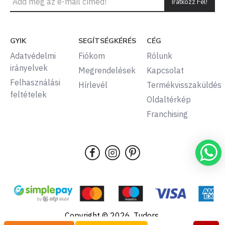
Iratkozz Fel!
GYIK
SEGÍTSÉGKÉRÉS
CÉG
Adatvédelmi
Fiókom
Rólunk
irányelvek
Megrendelések
Kapcsolat
Felhasználási
Hírlevél
Termékvisszaküldés
feltételek
Oldaltérkép
Franchising
Copyright © 2026, Tudors,